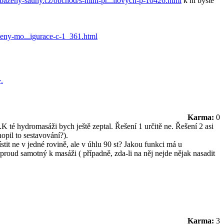
azeny-sauny.cz/obchod/s-mini-pr...liovych-p-10426.html
k ní byste
ny-mo...igurace-c-1_361.html
.
Karma:
0
 té hydromasáži bych ještě zeptal. Řešení 1 určitě ne. Řešení 2 asi
pil to sestavování?).
it ne v jedné rovině, ale v úhlu 90 st? Jakou funkci má u
proud samotný k masáži ( případně, zda-li na něj nejde nějak nasadit
Karma:
3