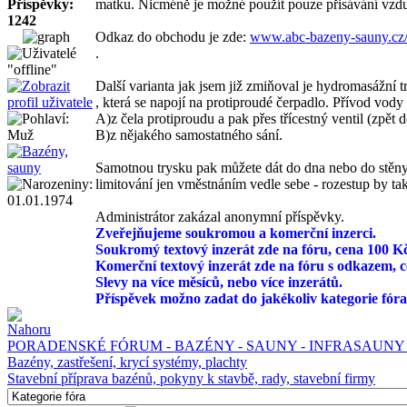
Příspěvky:
matku. Nicméně je možné použít pouze přisávání vzduc
1242
Odkaz do obchodu je zde:
www.abc-bazeny-sauny.cz
.
Další varianta jak jsem již zmiňoval je hydromasážní t
, která se napojí na protiproudé čerpadlo. Přívod vody
A)z čela protiproudu a pak přes třícestný ventil (zpět 
B)z nějakého samostatného sání.
Samotnou trysku pak můžete dát do dna nebo do stěny. 
limitování jen vměstnáním vedle sebe - rozestup by ta
Administrátor zakázal anonymní příspěvky.
Zveřejňujeme soukromou a komerční inzerci.
Soukromý textový inzerát zde na fóru, cena 100 Kč
Komerční textový inzerát zde na fóru s odkazem, c
Slevy na více měsíců, nebo více inzerátů.
Příspěvek možno zadat do jakékoliv kategorie fóra
PORADENSKÉ FÓRUM - BAZÉNY - SAUNY - INFRASAUNY 
Bazény, zastřešení, krycí systémy, plachty
Stavební příprava bazénů, pokyny k stavbě, rady, stavební firmy