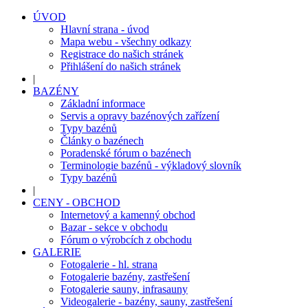
ÚVOD
Hlavní strana - úvod
Mapa webu - všechny odkazy
Registrace do našich stránek
Přihlášení do našich stránek
|
BAZÉNY
Základní informace
Servis a opravy bazénových zařízení
Typy bazénů
Články o bazénech
Poradenské fórum o bazénech
Terminologie bazénů - výkladový slovník
Typy bazénů
|
CENY - OBCHOD
Internetový a kamenný obchod
Bazar - sekce v obchodu
Fórum o výrobcích z obchodu
GALERIE
Fotogalerie - hl. strana
Fotogalerie bazény, zastřešení
Fotogalerie sauny, infrasauny
Videogalerie - bazény, sauny, zastřešení