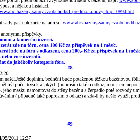
e lze pořídit předmontážní zvýhodněnou sadu k bazénu, např.
www.abc-b
ýpust a nějakou instalaci.
ww.abc-bazeny-sauny.cz/obchod/s1-predmo...oliovych-p-1089.html
 sady pak naleznete na adrese:
www.abc-bazeny-sauny.cz/obchod/baze
l anonymní příspěvky.
omou a komerční inzerci.
erát zde na fóru, cena 100 Kč za příspěvek na 1 měsíc.
erát zde na fóru s odkazem, cena 200,- Kč za příspěvek na 1 měsíc
, nebo více inzerátů.
t do jakékoliv kategorie fóra.
#8
2:20
m našel.Ještě doplním, bednění bude potaženou těžkou bazénovou fólií.K
ěl být počet trysek a jakých (poprosím také o odkaz, moc jsem nepocho
p. jeho masku namontovat do stěny bazénu a čerpadlo poté rozvody umíst
váním ( případně také poprosím o odkaz) a zda-li by nešlo využít proti
#9
4/05/2011 12:37