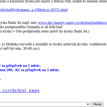
hu a klasickou trysku pro bazén z těžkou fólií. (zatím to nemám odzk
/obchod/hydromasa...a-190mm-p-20351.html
ryska Badu Jet např. tato:
www.abc-bazeny-sauny.cz/obchod/podlahov
 do protiproudého čerpadla se dá řešit buď
do trysky v čele protiproudu nebo právě do trysky Badu Jet.)
(z hlediska rozvodů a montáže se trysky umisťují do min. vzdálenosti 3
ké měl být min. 30-40 cm.)
 za příspěvek na 1 měsíc.
ena 200,- Kč za příspěvek na 1 měsíc.
.
- ZASTŘEŠENÍ - KRBY