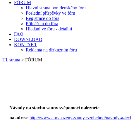
FÓRUM
Hlavní strana poradenského fóra
Poslední příspěvky ve fóru
Registrace do fóra
Přihlášení do fóra
Hledání ve fóru - detailní
FAQ
DOWNLOAD
KONTAKT
Reklama na dizkuzním fóru
Hl. strana
> FÓRUM
Návody na stavbu sauny svépomocí naleznete
na adrese
http://www.abc-bazeny-sauny.cz/obchod/navody-a-tec