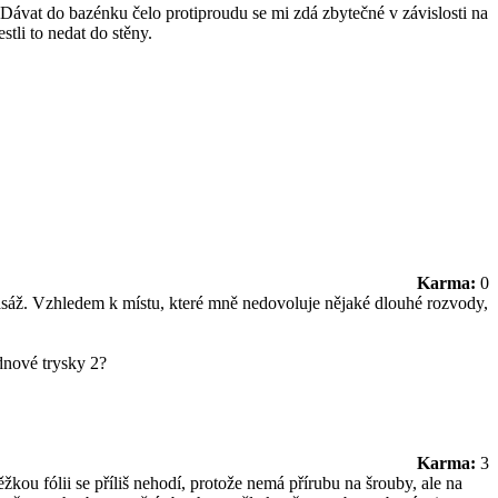
. Dávat do bazénku čelo protiproudu se mi zdá zbytečné v závislosti na
stli to nedat do stěny.
Karma:
0
asáž. Vzhledem k místu, které mně nedovoluje nějaké dlouhé rozvody,
dnové trysky 2?
Karma:
3
žkou fólii se příliš nehodí, protože nemá přírubu na šrouby, ale na