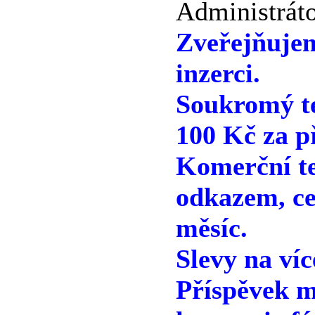
Administráto
Zveřejňuje
inzerci.
Soukromý te
100 Kč za p
Komerční te
odkazem, ce
měsíc.
Slevy na víc
Příspěvek m