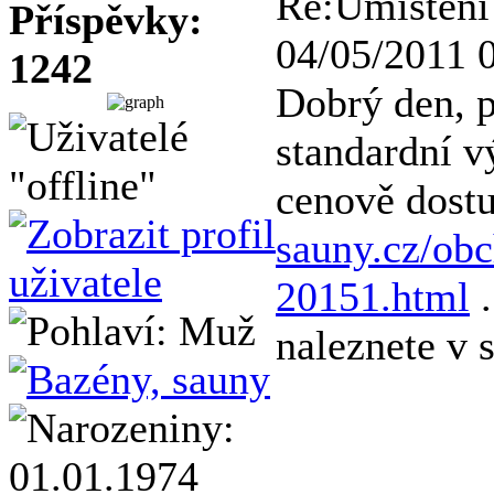
Re:Umístění
Příspěvky:
04/05/2011 
1242
Dobrý den, p
standardní v
cenově dost
sauny.cz/obc
20151.html
.
naleznete v 