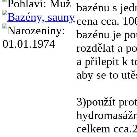
bazénu s je
cena cca. 10
bazénu je po
rozdělat a p
a přilepit k 
aby se to utě
3)použít pro
hydromasážní
celkem cca.2