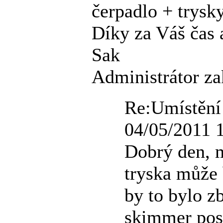
čerpadlo + trysky
Díky za Váš čas 
Sak
Administrátor za
Re:Umístění
04/05/2011 
Dobrý den, m
tryska může 
by to bylo z
skimmer posu