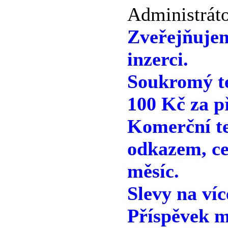
Administráto
Zveřejňuje
inzerci.
Soukromý te
100 Kč za p
Komerční te
odkazem, ce
měsíc.
Slevy na víc
Příspěvek m