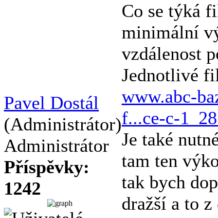
Co se týká fi
minimální v
vzdálenost p
Jednotlivé f
www.abc-baz
Pavel Dostál
f...ce-c-1_2
(Administrátor)
Je také nutn
Administrátor
tam ten výkon
Příspěvky:
tak bych dop
1242
dražší a to 