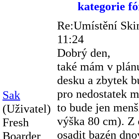
kategorie fó
Re:Umístění Ski
11:24
Dobrý den,
také mám v plán
desku a zbytek b
pro nedostatek m
Sak
to bude jen menš
(Uživatel)
výška 80 cm). Z d
Fresh
osadit bazén dno
Boarder