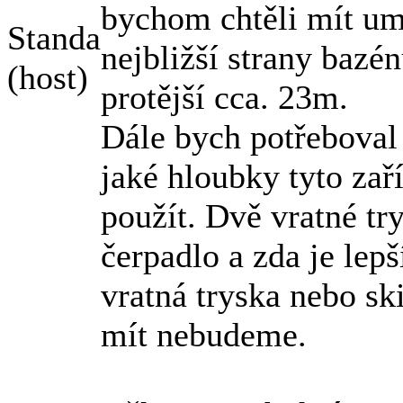
bychom chtěli mít um
Standa
nejbližší strany bazé
(host)
protější cca. 23m.
Dále bych potřeboval
jaké hloubky tyto zař
použít. Dvě vratné tr
čerpadlo a zda je lepš
vratná tryska nebo s
mít nebudeme.