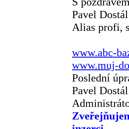
S pozdrave
Pavel Dostál
Alias profi, 
www.abc-baz
www.muj-do
Poslední úpr
Pavel Dostál
Administráto
Zveřejňuje
inzerci.