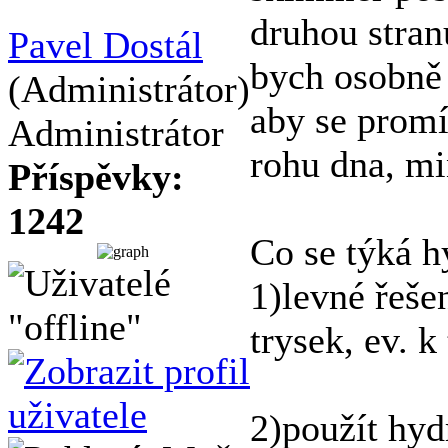
druhou stran
Pavel Dostál
bych osobně 
(Administrátor)
aby se prom
Administrátor
rohu dna, mi
Příspěvky:
1242
Co se týká h
1)levné řeše
trysek, ev. k
2)použít hy