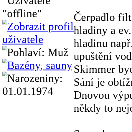
Čerpadlo filt
hladiny a ev.
hladinu např
upuštění vod
Skimmer bych
Sání je obtíž
Dnovou výpus
někdy to nej