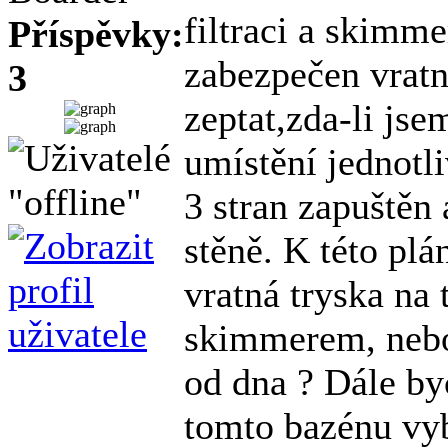
filtraci a skimm
Příspěvky:
zabezpečen vratn
3
zeptat,zda-li jse
umístění jednot
3 stran zapuštěn 
stěně. K této plá
vratná tryska na 
skimmerem, nebo 
od dna ? Dále by
tomto bazénu vy