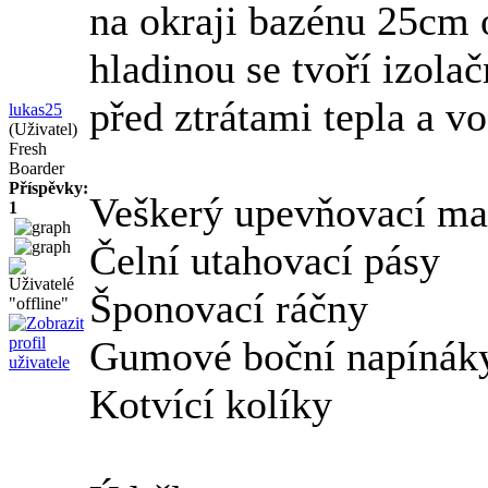
na okraji bazénu 25cm 
hladinou se tvoří izola
před ztrátami tepla a v
lukas25
(Uživatel)
Fresh
Boarder
Příspěvky:
Veškerý upevňovací mat
1
Čelní utahovací pásy
Šponovací ráčny
Gumové boční napínák
Kotvící kolíky