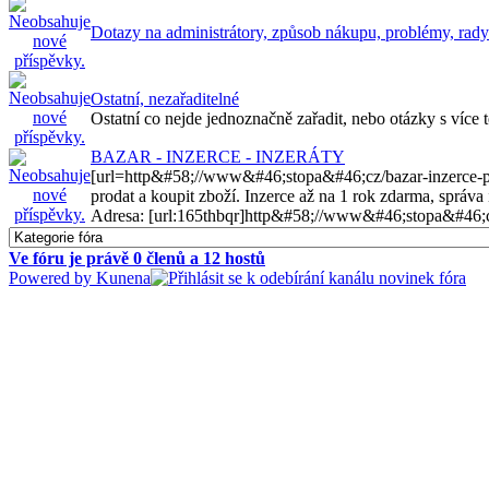
Dotazy na administrátory, způsob nákupu, problémy, rady
Ostatní, nezařaditelné
Ostatní co nejde jednoznačně zařadit, nebo otázky s více 
BAZAR - INZERCE - INZERÁTY
[url=http&#58;//www&#46;stopa&#46;cz/bazar-inzerce-prac
prodat a koupit zboží. Inzerce až na 1 rok zdarma, správa 
Adresa: [url:165thbqr]http&#58;//www&#46;stopa&#46;cz/
Ve fóru je právě
0
členů a
12
hostů
Powered by
Kunena