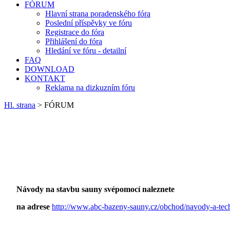
FÓRUM
Hlavní strana poradenského fóra
Poslední příspěvky ve fóru
Registrace do fóra
Přihlášení do fóra
Hledání ve fóru - detailní
FAQ
DOWNLOAD
KONTAKT
Reklama na dizkuzním fóru
Hl. strana
> FÓRUM
Návody na stavbu sauny svépomocí naleznete
na adrese
http://www.abc-bazeny-sauny.cz/obchod/navody-a-tec