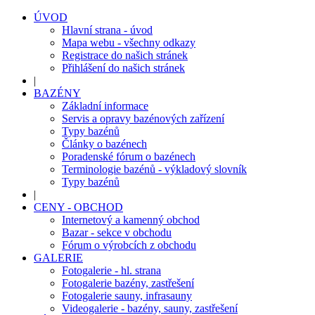
ÚVOD
Hlavní strana - úvod
Mapa webu - všechny odkazy
Registrace do našich stránek
Přihlášení do našich stránek
|
BAZÉNY
Základní informace
Servis a opravy bazénových zařízení
Typy bazénů
Články o bazénech
Poradenské fórum o bazénech
Terminologie bazénů - výkladový slovník
Typy bazénů
|
CENY - OBCHOD
Internetový a kamenný obchod
Bazar - sekce v obchodu
Fórum o výrobcích z obchodu
GALERIE
Fotogalerie - hl. strana
Fotogalerie bazény, zastřešení
Fotogalerie sauny, infrasauny
Videogalerie - bazény, sauny, zastřešení