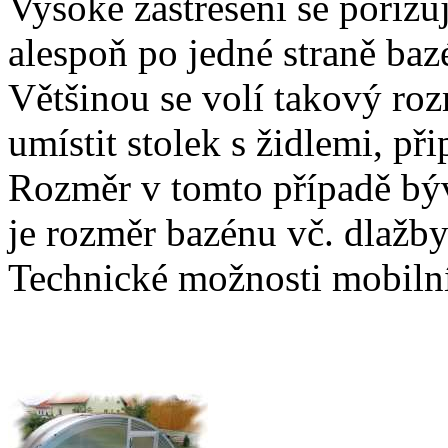
Vysoké zastřešení se pořiz
alespoň po jedné straně baz
Většinou se volí takový roz
umístit stolek s židlemi, p
Rozměr v tomto případě bývá
je rozměr bazénu vč. dlažby
Technické možnosti mobilní