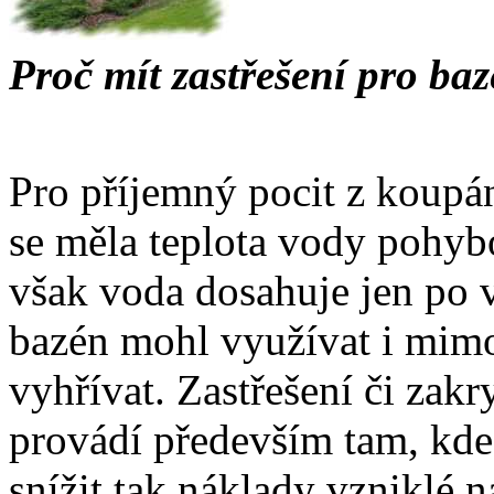
Proč mít zastřešení pro ba
Pro příjemný pocit z koupá
se měla teplota vody pohyb
však voda dosahuje jen po 
bazén mohl využívat i mimo 
vyhřívat. Zastřešení či zak
provádí především tam, kde 
snížit tak náklady vzniklé n