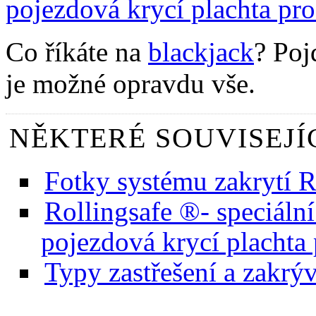
pojezdová krycí plachta pr
Co říkáte na
blackjack
? Poj
je možné opravdu vše.
NĚKTERÉ SOUVISEJÍ
Fotky systému zakrytí R
Rollingsafe ®- speciální
pojezdová krycí plachta
Typy zastřešení a zakrý