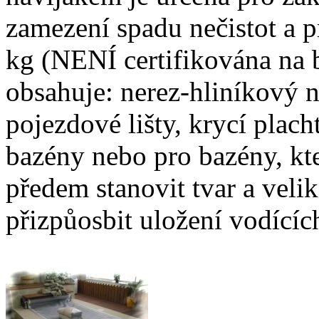
zamezení spadu nečistot a p
kg (NENÍ certifikována na b
obsahuje: nerez-hliníkový n
pojezdové lišty, krycí plach
bazény nebo pro bazény, kte
předem stanovit tvar a veli
přizpůosbit uložení vodícíc