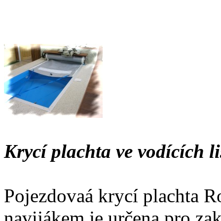
Krycí plachta ve vodících l
Pojezdovaá krycí plachta Ro
navijákem je určena pro zak