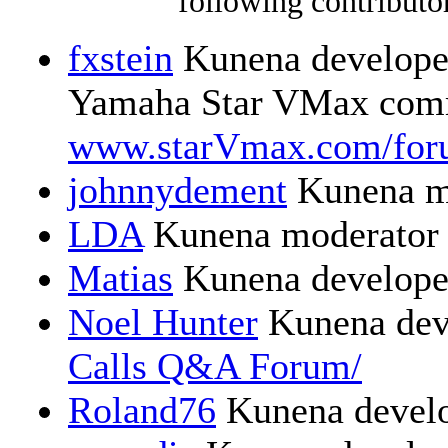
following contributor
fxstein
Kunena developer
Yamaha Star VMax comm
www.starVmax.com/for
johnnydement
Kunena m
LDA
Kunena moderator
Matias
Kunena develope
Noel Hunter
Kunena dev
Calls Q&A Forum/
Roland76
Kunena devel