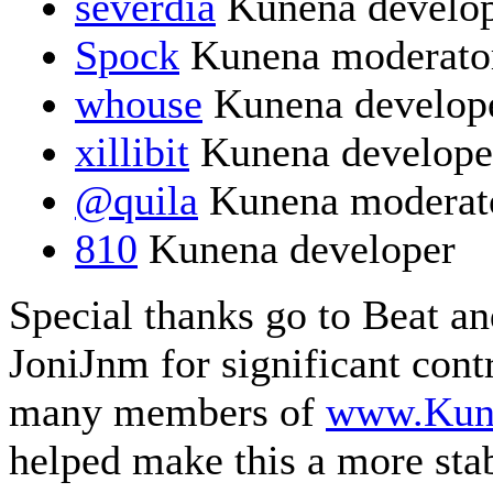
severdia
Kunena develo
Spock
Kunena moderato
whouse
Kunena develop
xillibit
Kunena develope
@quila
Kunena moderat
810
Kunena developer
Special thanks go to Beat a
JoniJnm for significant cont
many members of
www.Kun
helped make this a more sta