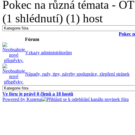
Pokec na různá témata - OT
(1 shlédnutí) (1) host
Pokec n
Fórum
Vzkazy administrátorům
Nápady, rady, tipy, návrhy spolupráce, zlepšení stránek
Ve fóru je právě
0
členů a
18
hostů
Powered by
Kunena