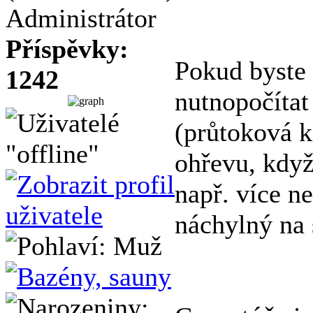
Administrátor
Příspěvky:
Pokud byste 
1242
nutnopočítat 
(průtoková k
ohřevu, když 
např. více n
náchylný na 