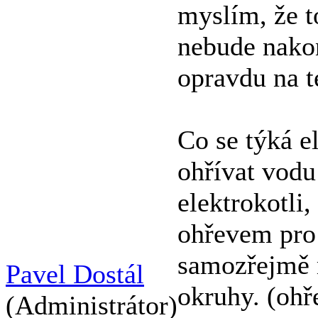
myslím, že t
nebude nakon
opravdu na t
Co se týká e
ohřívat vodu
elektrokotli,
ohřevem pro 
samozřejmě 
Pavel Dostál
okruhy. (ohř
(Administrátor)