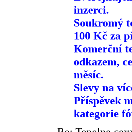
inzerci.
Soukromý te
100 Kč za p
Komerční te
odkazem, ce
měsíc.
Slevy na víc
Příspěvek m
kategorie fó
Re: Tepelne cer