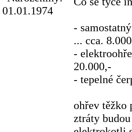
Co se týče i
- samostatný
... cca. 8.000
- elektroohře
20.000,-
- tepelné če
ohřev těžko 
ztráty budou
elektrokotli