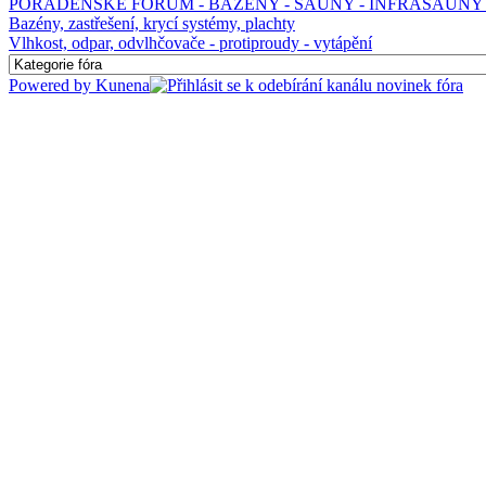
PORADENSKÉ FÓRUM - BAZÉNY - SAUNY - INFRASAUNY 
Bazény, zastřešení, krycí systémy, plachty
Vlhkost, odpar, odvlhčovače - protiproudy - vytápění
Powered by
Kunena