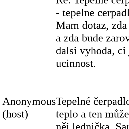
- tepelne cerpad
Mam dotaz, zda 
a zda bude zarov
dalsi vyhoda, ci
ucinnost.
Anonymous
Tepelné čerpadl
(host)
teplo a ten může
něj lednička. S