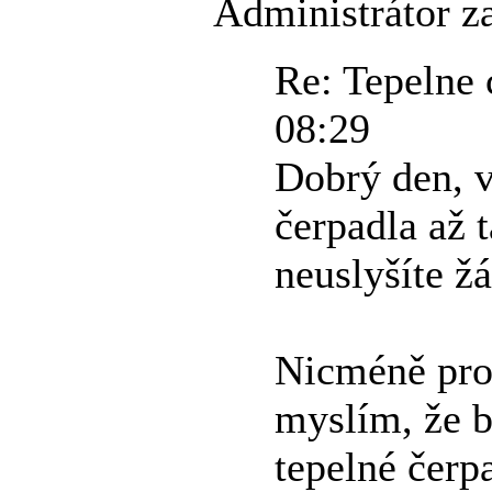
Administrátor z
Re: Tepelne 
08:29
Dobrý den, 
čerpadla až 
neuslyšíte ž
Nicméně probl
myslím, že b
tepelné čerp