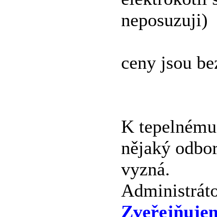
neposuzuji)
ceny jsou b
K tepelnému 
nějaký odbor
vyzná.
Administráto
Zveřejňuje