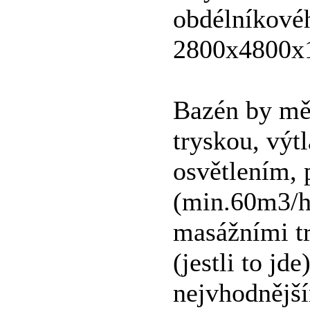
obdélníkovéh
2800x4800x
Bazén by mě
tryskou, výt
osvětlením,
(min.60m3/h,
masážními t
(jestli to jd
nejvhodnější