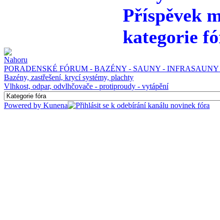
Příspěvek m
kategorie fó
PORADENSKÉ FÓRUM - BAZÉNY - SAUNY - INFRASAUNY 
Bazény, zastřešení, krycí systémy, plachty
Vlhkost, odpar, odvlhčovače - protiproudy - vytápění
Powered by
Kunena