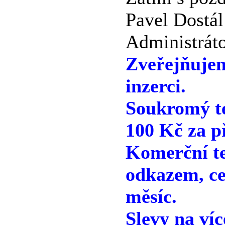
Pavel Dostál
Administráto
Zveřejňuje
inzerci.
Soukromý te
100 Kč za p
Komerční te
odkazem, ce
měsíc.
Slevy na víc