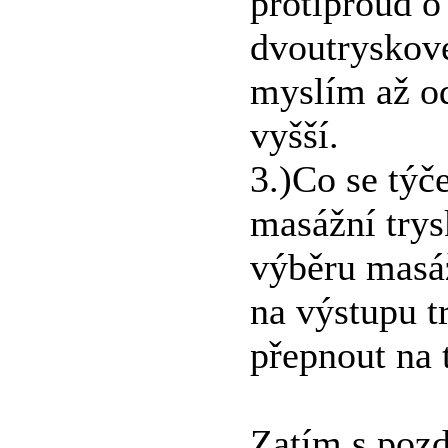
protiproud 
dvoutryskov
myslím až od
vyšší.
3.)Co se týč
masážní trys
výběru masáž
na výstupu t
přepnout na 
Zatím s poz