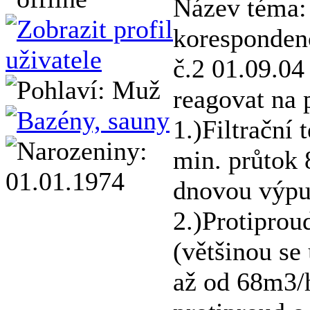
Název téma: 
koresponden
č.2 01.09.04 
reagovat na 
1.)Filtrační
min. průtok 8
dnovou výpu
2.)Protipro
(většinou s
až od 68m3/h