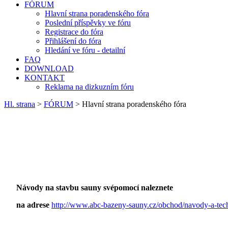
FÓRUM
Hlavní strana poradenského fóra
Poslední příspěvky ve fóru
Registrace do fóra
Přihlášení do fóra
Hledání ve fóru - detailní
FAQ
DOWNLOAD
KONTAKT
Reklama na dizkuzním fóru
Hl. strana
>
FÓRUM
> Hlavní strana poradenského fóra
Návody na stavbu sauny svépomocí naleznete
na adrese
http://www.abc-bazeny-sauny.cz/obchod/navody-a-tec