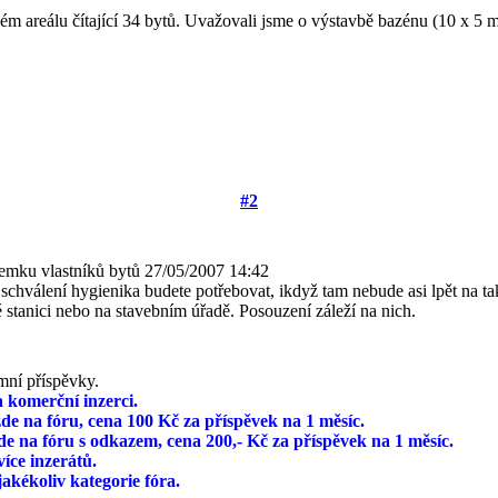
m areálu čítající 34 bytů. Uvažovali jsme o výstavbě bazénu (10 x 5 
#2
emku vlastníků bytů
27/05/2007 14:42
chválení hygienika budete potřebovat, ikdyž tam nebude asi lpět na t
 stanici nebo na stavebním úřadě. Posouzení záleží na nich.
mní příspěvky.
komerční inzerci.
de na fóru, cena 100 Kč za příspěvek na 1 měsíc.
de na fóru s odkazem, cena 200,- Kč za příspěvek na 1 měsíc.
více inzerátů.
akékoliv kategorie fóra.