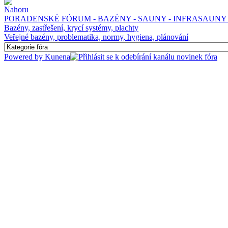
PORADENSKÉ FÓRUM - BAZÉNY - SAUNY - INFRASAUNY 
Bazény, zastřešení, krycí systémy, plachty
Veřejné bazény, problematika, normy, hygiena, plánování
Powered by
Kunena