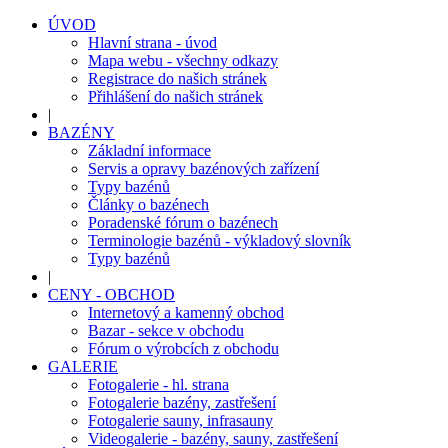
ÚVOD
Hlavní strana - úvod
Mapa webu - všechny odkazy
Registrace do našich stránek
Přihlášení do našich stránek
|
BAZÉNY
Základní informace
Servis a opravy bazénových zařízení
Typy bazénů
Články o bazénech
Poradenské fórum o bazénech
Terminologie bazénů - výkladový slovník
Typy bazénů
|
CENY - OBCHOD
Internetový a kamenný obchod
Bazar - sekce v obchodu
Fórum o výrobcích z obchodu
GALERIE
Fotogalerie - hl. strana
Fotogalerie bazény, zastřešení
Fotogalerie sauny, infrasauny
Videogalerie - bazény, sauny, zastřešení