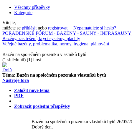
Všechny příspěvky
Kategorie
Vítejte,
můžete se
přihlásit
nebo
registrovat
.
Nepamatujete si heslo?
PORADENSKÉ FÓRUM - BAZÉNY - SAUNY - INFRASAUNY 
Bazény, zastřešení, krycí systémy, plachty
Veřejné bazény, problematika, normy, hygiena, plánování
Bazén na společném pozemku vlastníků bytů
(1 shlédnutí) (1) host
Téma:
Bazén na společném pozemku vlastníků bytů
Nástroje fóra
Založit nové téma
PDF
Zobrazit poslední příspěvky
Bazén na společném pozemku vlastníků bytů
26/05/2
Dobrý den,