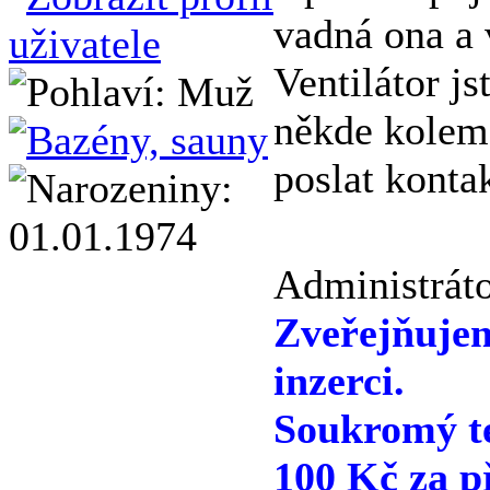
vadná ona a 
Ventilátor js
někde kolem
poslat konta
Administráto
Zveřejňuje
inzerci.
Soukromý te
100 Kč za p