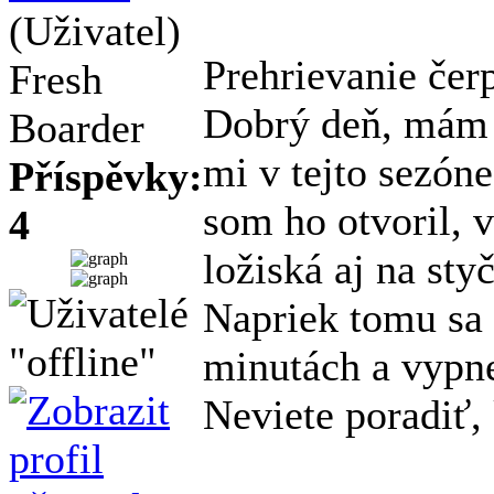
(Uživatel)
Prehrievanie čer
Fresh
Dobrý deň, mám c
Boarder
mi v tejto sezón
Příspěvky:
som ho otvoril, 
4
ložiská aj na sty
Napriek tomu sa 
minutách a vypne
Neviete poradiť,