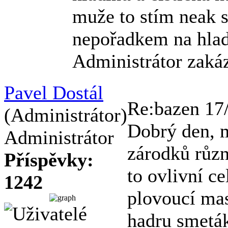
muže to stím neak s
nepořadkem na hla
Administrátor zaká
Pavel Dostál
Re:bazen
17
(Administrátor)
Dobrý den, m
Administrátor
zárodků různ
Příspěvky:
to ovlivní c
1242
plovoucí mas
hadru smetá