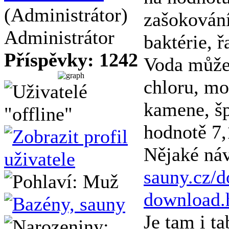
(Administrátor)
zašokování
Administrátor
baktérie, ř
Příspěvky: 1242
Voda může
chloru, mo
kamene, šp
hodnotě 7,
Nějaké ná
sauny.cz/d
download.
Je tam i t