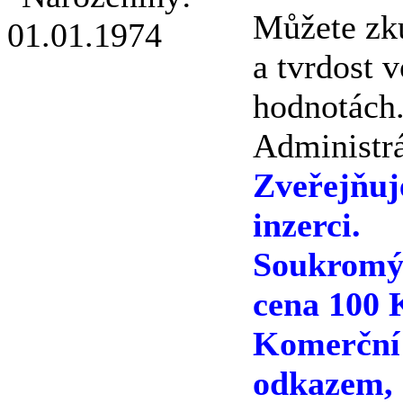
Můžete zku
a tvrdost v
hodnotách
Administrá
Zveřejňu
inzerci.
Soukromý 
cena 100 
Komerční 
odkazem, 