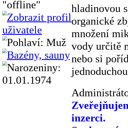
hladinovou s
organické zb
množení mik
vody určitě m
nebo si poříd
jednoduchou
Administráto
Zveřejňuje
inzerci.