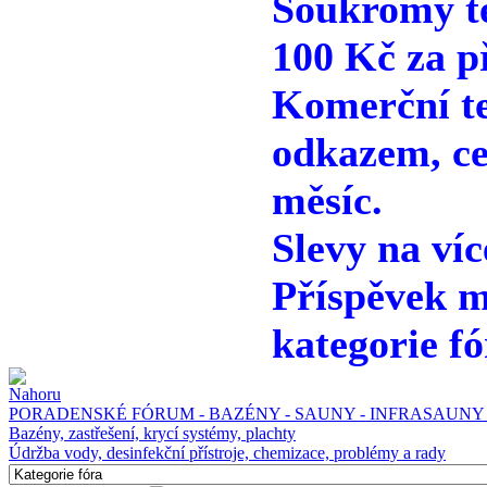
Soukromý te
100 Kč za p
Komerční te
odkazem, ce
měsíc.
Slevy na víc
Příspěvek m
kategorie fó
PORADENSKÉ FÓRUM - BAZÉNY - SAUNY - INFRASAUNY 
Bazény, zastřešení, krycí systémy, plachty
Údržba vody, desinfekční přístroje, chemizace, problémy a rady