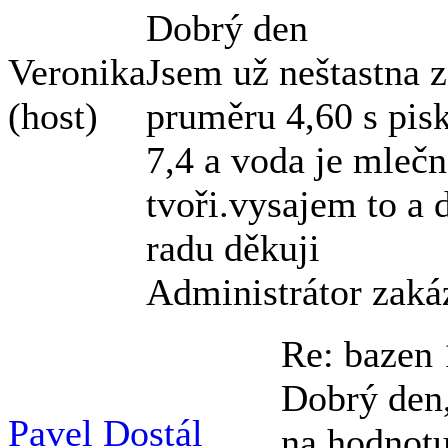
Dobrý den
Veronika
Jsem už neštastna 
(host)
pruměru 4,60 s pisk
7,4 a voda je mlečn
tvoři.vysajem to a 
radu děkuji
Administrátor zaká
Re: bazen
Dobrý den,
Pavel Dostál
na hodnotu