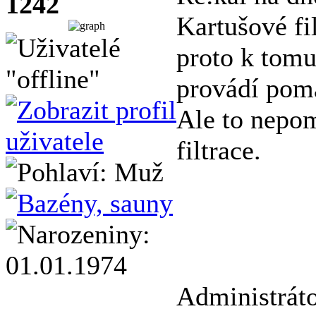
1242
Kartušové fi
proto k tomu
provádí poma
Ale to nepom
filtrace.
Administráto