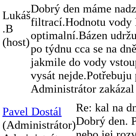
Dobrý den máme nadz
Lukáš
filtrací.Hodnotu vody
.B
optimalní.Bázen udrž
(host)
po týdnu cca se na dně
jakmile do vody vstou
vysát nejde.Potřebuju 
Administrátor zakázal
Re: kal na d
Pavel Dostál
Dobrý den. P
(Administrátor)
nebo jej rozv