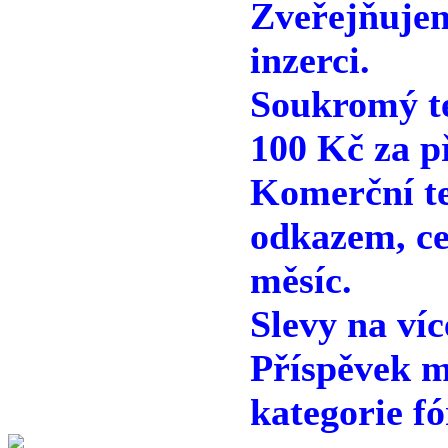
Zveřejňuje
inzerci.
Soukromý te
100 Kč za p
Komerční te
odkazem, ce
měsíc.
Slevy na víc
Příspěvek m
kategorie fó