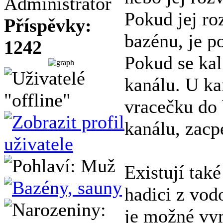
Administrátor
Pokud jej roz
Příspěvky:
bazénu, je po
1242
Pokud se kal
kanálu. U kar
vracečku do 
kanálu, zacp
Existují tak
hadici z vodo
je možné vym