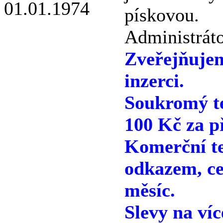
pískovou.
Administráto
Zveřejňuje
inzerci.
Soukromý te
100 Kč za p
Komerční te
odkazem, ce
měsíc.
Slevy na víc