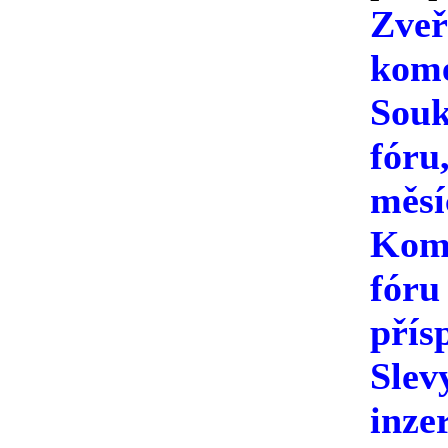
Zveř
kome
Souk
fóru
měsí
Kome
fóru
přís
Slev
inze