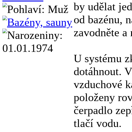
by udělat je
od bazénu, n
zavodněte a 
U systému zk
dotáhnout. V
vzduchové ka
položeny rov
čerpadlo zepř
tlačí vodu.