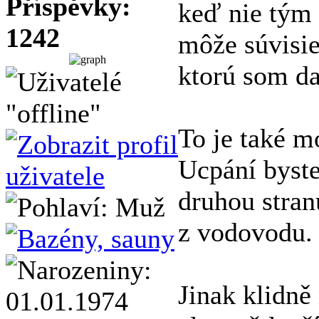
Příspěvky:
keď nie tým
1242
môže súvisie
ktorú som da
To je také m
Ucpání byste
druhou stra
z vodovodu.
Jinak klidně 