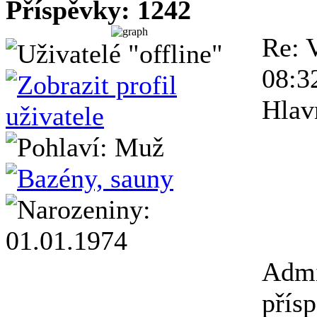
Příspěvky: 1242
Re: 
08:3
Hlavn
Admi
přís