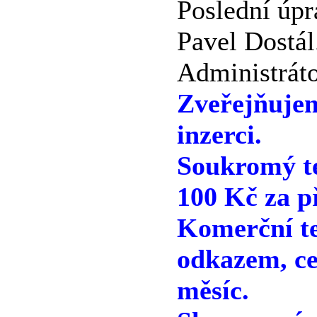
Poslední úpr
Pavel Dostál
Administráto
Zveřejňuje
inzerci.
Soukromý te
100 Kč za p
Komerční te
odkazem, ce
měsíc.