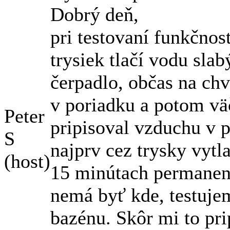
Dobrý deň,
pri testovaní funkčnost
trysiek tlačí vodu s
čerpadlo, občas na chví
v poriadku a potom väč
Peter
pripisoval vzduchu v p
S
najprv cez trysky vytla
(host)
15 minútach permanentn
nemá byť kde, testuje
bazénu. Skôr mi to pri