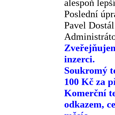
alespoň lepš
Poslední úpr
Pavel Dostál
Administráto
Zveřejňuje
inzerci.
Soukromý te
100 Kč za p
Komerční te
odkazem, ce