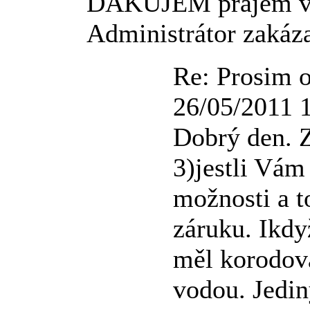
DAKUJEM prajem va
Administrátor zakáz
Re: Prosim 
26/05/2011 
Dobrý den. 
3)jestli Vám
možnosti a to
záruku. Ikdy
měl korodova
vodou. Jedin