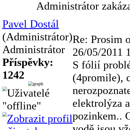
Administrátor zakáz
Pavel Dostál
(Administrátor)
Re: Prosim 
Administrátor
26/05/2011 
Příspěvky:
S fólií prob
1242
(4promile), 
nerozpoznat
elektrolýza a
pozinkem.. C
vodě jsou vž