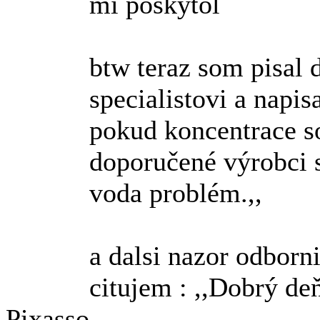
mi poskytol
btw teraz som pisal
specialistovi a napis
pokud koncentrace s
doporučené výrobci s
voda problém.,,
a dalsi nazor odborn
citujem : ,,Dobrý de
Pixasso