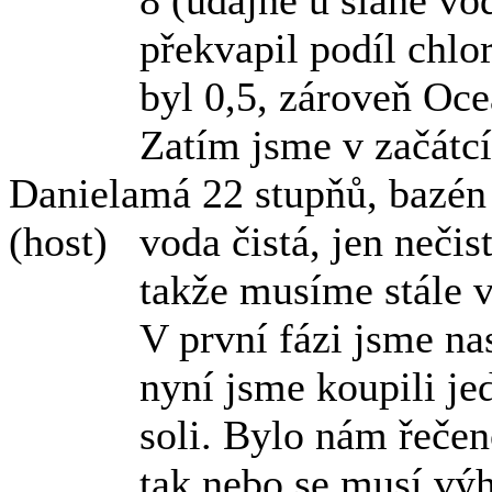
8 (údajně u slané vo
překvapil podíl chlor
byl 0,5, zároveň Ocea
Zatím jsme v začátcí
Daniela
má 22 stupňů, bazén 
(host)
voda čistá, jen nečis
takže musíme stále v
V první fázi jsme na
nyní jsme koupili je
soli. Bylo nám řečeno
tak nebo se musí vý