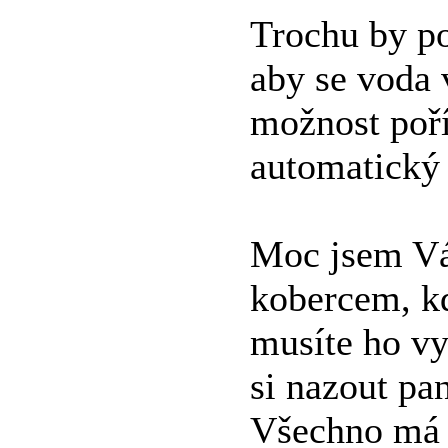
Trochu by p
aby se voda v
možnost poří
automatický 
Moc jsem Vám
kobercem, kd
musíte ho vy
si nazout pa
Všechno má s