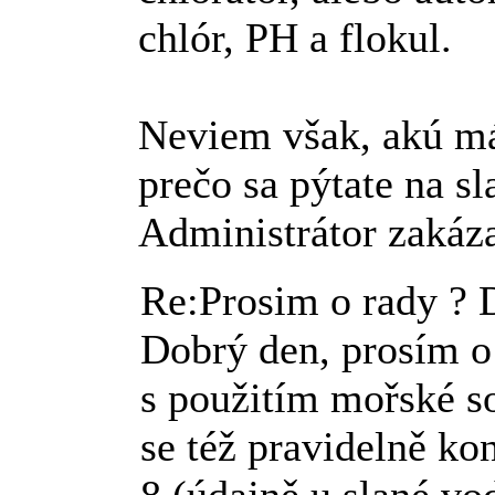
chlór, PH a flokul.
Neviem však, akú mát
prečo sa pýtate na sl
Administrátor zakáz
Re:Prosim o rady ?
Dobrý den, prosím o
s použitím mořské so
se též pravidelně ko