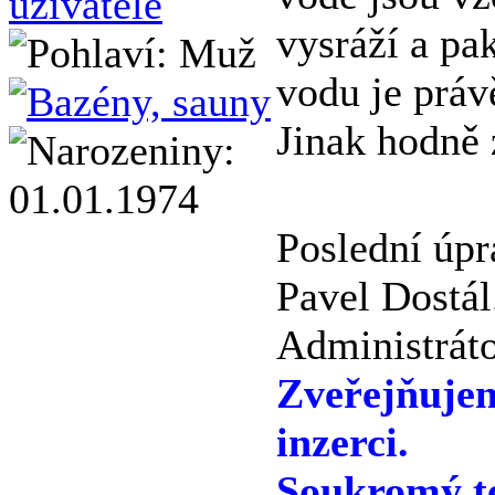
vysráží a pak
vodu je práv
Jinak hodně 
Poslední úpr
Pavel Dostál
Administráto
Zveřejňuje
inzerci.
Soukromý te