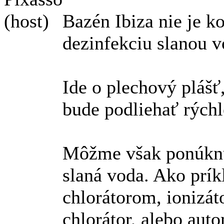
(host)
Bazén Ibiza nie je k
dezinfekciu slanou 
Ide o plechový plášť
bude podliehať rýchl
Môžme však ponúknuť
slaná voda. Ako prí
chlorátorom, ionizát
chlorátor, alebo aut