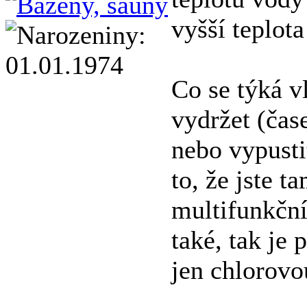
vyšší teplota
Co se týká v
vydržet (čase
nebo vypustit
to, že jste 
multifunkční
také, tak je 
jen chlorovo