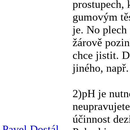
prostupech, 
gumovým těs
je. No plech
žárově pozin
chce jistit. 
jiného, např
2)pH je nutn
neupravujete,
účinnost dez
Pavel Dostál