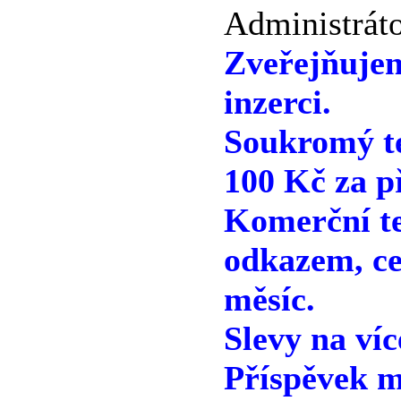
Administráto
Zveřejňuje
inzerci.
Soukromý te
100 Kč za p
Komerční te
odkazem, ce
měsíc.
Slevy na víc
Příspěvek m