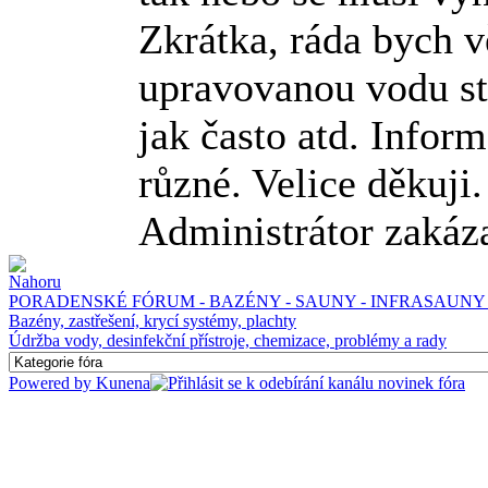
Zkrátka, ráda bych v
upravovanou vodu sta
jak často atd. Infor
různé. Velice děkuji.
Administrátor zakáz
PORADENSKÉ FÓRUM - BAZÉNY - SAUNY - INFRASAUNY 
Bazény, zastřešení, krycí systémy, plachty
Údržba vody, desinfekční přístroje, chemizace, problémy a rady
Powered by
Kunena