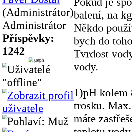
Pokud je spo
(Administrátor)
balení, na kg
Administrátor
Někdo použív
Příspěvky:
bych do toho
1242
Tvrdost vody
vody.
1)pH kolem 8
trosku. Max. 
máte zastřeš
teplotu vody 