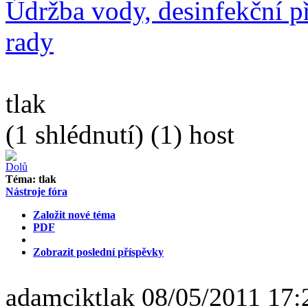
Údržba vody, desinfekční př
rady
tlak
(1 shlédnutí) (1) host
Téma:
tlak
Nástroje fóra
Založit nové téma
PDF
Zobrazit poslední příspěvky
adamcik
tlak
08/05/2011 17: