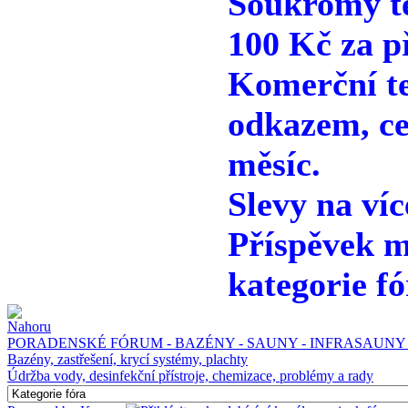
Soukromý te
100 Kč za p
Komerční te
odkazem, ce
měsíc.
Slevy na víc
Příspěvek m
kategorie fó
PORADENSKÉ FÓRUM - BAZÉNY - SAUNY - INFRASAUNY 
Bazény, zastřešení, krycí systémy, plachty
Údržba vody, desinfekční přístroje, chemizace, problémy a rady