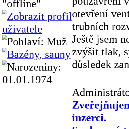
pouzavření v
otevření vent
trubních roz
Ještě jsem n
zvýšit tlak, 
důsledek zane
Administráto
Zveřejňuje
inzerci.