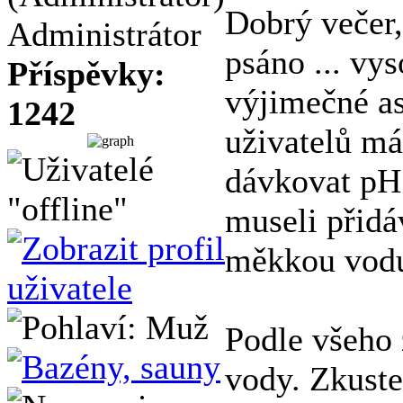
Dobrý večer, 
Administrátor
psáno ... vy
Příspěvky:
výjimečné as
1242
uživatelů má
dávkovat pH 
museli přidá
měkkou vodu,
Podle všeho 
vody. Zkuste 