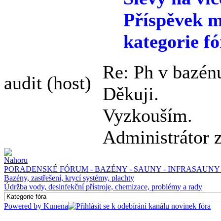
Příspěvek m
kategorie fó
Re: Ph v bazén
audit
(host)
Děkuji.
Vyzkouším.
Administrátor 
PORADENSKÉ FÓRUM - BAZÉNY - SAUNY - INFRASAUNY 
Bazény, zastřešení, krycí systémy, plachty
Údržba vody, desinfekční přístroje, chemizace, problémy a rady
Powered by
Kunena