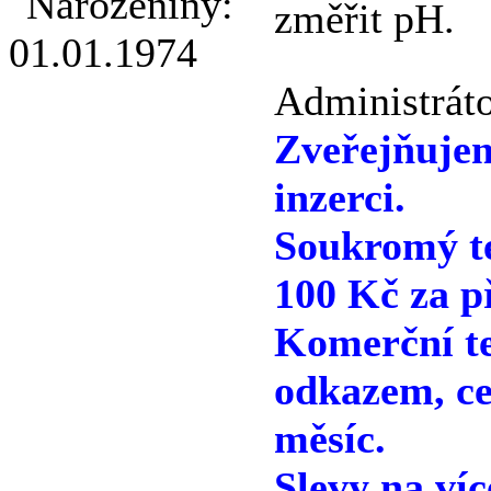
změřit pH.
Administráto
Zveřejňuje
inzerci.
Soukromý te
100 Kč za p
Komerční te
odkazem, ce
měsíc.
Slevy na víc