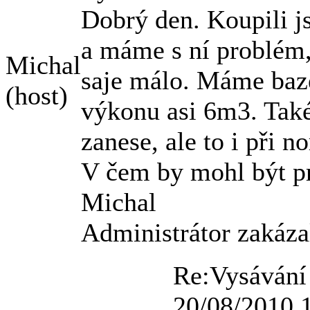
Dobrý den. Koupili j
a máme s ní problém,
Michal
saje málo. Máme bazé
(host)
výkonu asi 6m3. Také 
zanese, ale to i při 
V čem by mohl být p
Michal
Administrátor zakáza
Re:Vysávání
20/08/2010 