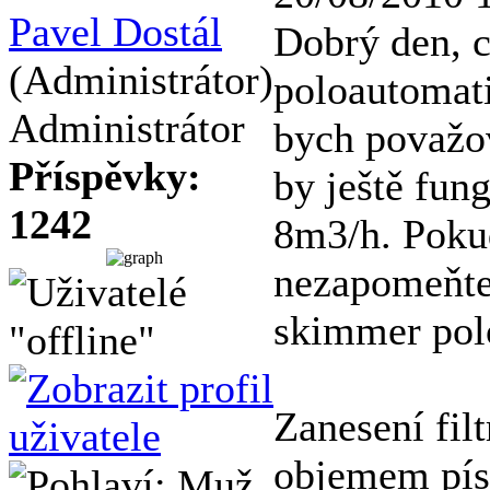
Pavel Dostál
Dobrý den, c
(Administrátor)
poloautomati
Administrátor
bych považo
Příspěvky:
by ještě fun
1242
8m3/h. Poku
nezapomeňte 
skimmer pol
Zanesení filt
objemem písk