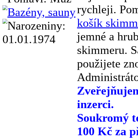
rychleji. P
košík skimm
jemné a hrub
skimmeru. S
použijete zn
Administráto
Zveřejňuje
inzerci.
Soukromý te
100 Kč za p