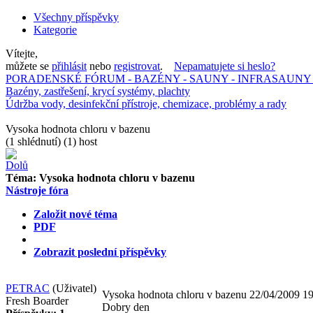
Všechny příspěvky
Kategorie
Vítejte,
můžete se
přihlásit
nebo
registrovat
.
Nepamatujete si heslo?
PORADENSKÉ FÓRUM - BAZÉNY - SAUNY - INFRASAUNY 
Bazény, zastřešení, krycí systémy, plachty
Údržba vody, desinfekční přístroje, chemizace, problémy a rady
Vysoka hodnota chloru v bazenu
(1 shlédnutí) (1) host
Téma:
Vysoka hodnota chloru v bazenu
Nástroje fóra
Založit nové téma
PDF
Zobrazit poslední příspěvky
PETRAC
(Uživatel)
Vysoka hodnota chloru v bazenu
22/04/2009 19
Fresh Boarder
Dobry den