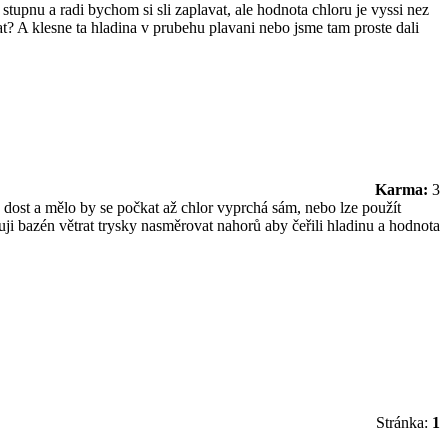
stupnu a radi bychom si sli zaplavat, ale hodnota chloru je vyssi nez
? A klesne ta hladina v prubehu plavani nebo jsme tam proste dali
Karma:
3
 dost a mělo by se počkat až chlor vyprchá sám, nebo lze použít
uji bazén větrat trysky nasměrovat nahorů aby čeřili hladinu a hodnota
Stránka:
1