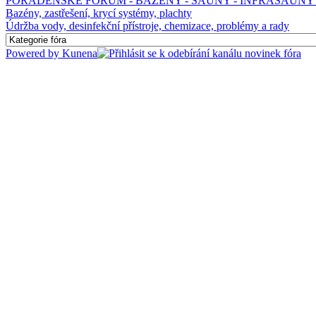
PORADENSKÉ FÓRUM - BAZÉNY - SAUNY - INFRASAUNY 
Bazény, zastřešení, krycí systémy, plachty
Údržba vody, desinfekční přístroje, chemizace, problémy a rady
Powered by
Kunena