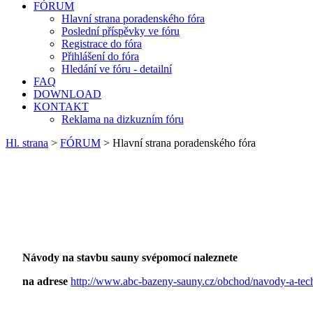
FÓRUM
Hlavní strana poradenského fóra
Poslední příspěvky ve fóru
Registrace do fóra
Přihlášení do fóra
Hledání ve fóru - detailní
FAQ
DOWNLOAD
KONTAKT
Reklama na dizkuzním fóru
Hl. strana
>
FÓRUM
> Hlavní strana poradenského fóra
Návody na stavbu sauny svépomocí naleznete
na adrese
http://www.abc-bazeny-sauny.cz/obchod/navody-a-tec