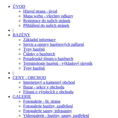
ÚVOD
Hlavní strana - úvod
Mapa webu - všechny odkazy
Registrace do našich stránek
Přihlášení do našich stránek
|
BAZÉNY
Základní informace
Servis a opravy bazénových zařízení
Typy bazénů
Články o bazénech
Poradenské fórum o bazénech
Terminologie bazénů - výkladový slovník
Typy bazénů
|
CENY - OBCHOD
Internetový a kamenný obchod
Bazar - sekce v obchodu
Fórum o výrobcích z obchodu
GALERIE
Fotogalerie - hl. strana
Fotogalerie bazény, zastřešení
Fotogalerie sauny, infrasauny
Videogalerie - bazény, sauny, zastřešení