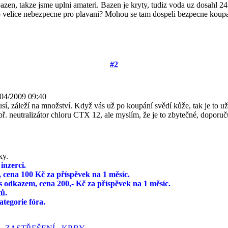
zen, takze jsme uplni amateri. Bazen je kryty, tudiz voda uz dosahl 24 
to velice nebezpecne pro plavani? Mohou se tam dospeli bezpecne koupat
#2
04/2009 09:40
í, záleží na množství. Když vás už po koupání svědí kůže, tak je to už
apř. neutralizátor chloru CTX 12, ale myslím, že je to zbytečné, doporuč
ky.
nzerci.
 cena 100 Kč za příspěvek na 1 měsíc.
s odkazem, cena 200,- Kč za příspěvek na 1 měsíc.
tů.
tegorie fóra.