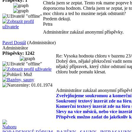
Příspěvky: 1
Chtela jsem se zeptat. Tento rok mame poprve ba
doporucena hodnots. Chtela jsem se zeptat, je 
moc chloru a ted ho musime nejak odstranit?
Predem dekuji.
Petra
Administrátor zakázal anonymní příspěvky.
Pavel Dostál
(Administrátor)
Administrátor
Příspěvky: 1242
Re: Vysoka hodnota chloru v bazenu
23/
Dobrý den, nějaké překročení vadit nemus
nějaký přípravek, který chlor odstraní n
chloru bude pomalu klesat.
Administrátor zakázal anonymní příspěv
Zveřejňujeme soukromou a komerční i
Soukromý textový inzerát zde na fóru,
Komerční textový inzerát zde na fóru 
Slevy na více měsíců, nebo více inzerá
Příspěvek možno zadat do jakékoliv ka