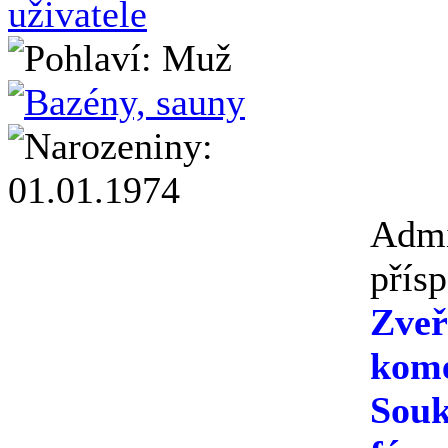
Admi
přís
Zveř
kome
Souk