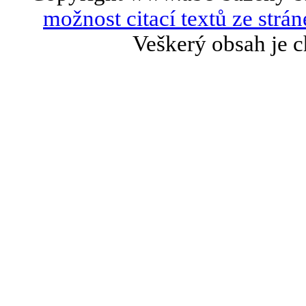
možnost citací textů ze strán
Veškerý obsah je c