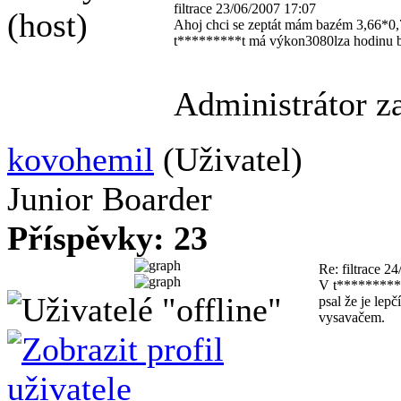
filtrace
23/06/2007 17:07
(host)
Ahoj chci se zeptát mám bazém 3,66*0,7
t*********t má výkon3080lza hodinu bu
Administrátor z
kovohemil
(Uživatel)
Junior Boarder
Příspěvky: 23
Re: filtrace
24
V t**********t
psal že je lep
vysavačem.