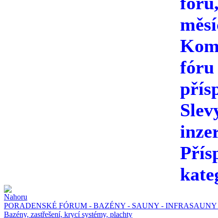
fóru
měsí
Kome
fóru
přís
Slev
inze
Přís
kate
PORADENSKÉ FÓRUM - BAZÉNY - SAUNY - INFRASAUNY 
Bazény, zastřešení, krycí systémy, plachty