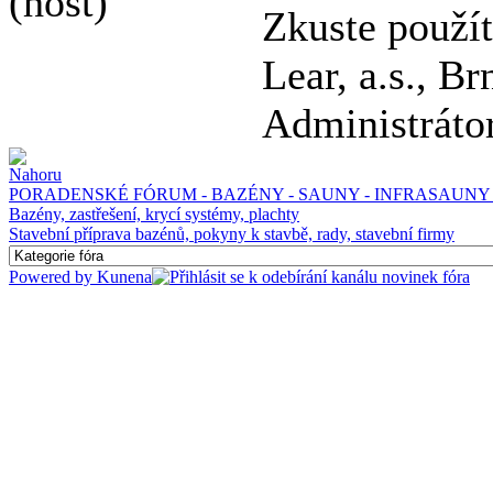
(host)
Zkuste použít
Lear, a.s., Br
Administráto
PORADENSKÉ FÓRUM - BAZÉNY - SAUNY - INFRASAUNY 
Bazény, zastřešení, krycí systémy, plachty
Stavební příprava bazénů, pokyny k stavbě, rady, stavební firmy
Powered by
Kunena