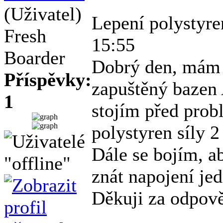
(Uživatel)
Lepení polystyr
Fresh
15:55
Boarder
Dobrý den, mám 
Příspěvky:
zapuštěný bazen
1
stojím před prob
polystyren síly 
Dále se bojím, a
znát napojení je
Děkuji za odpov