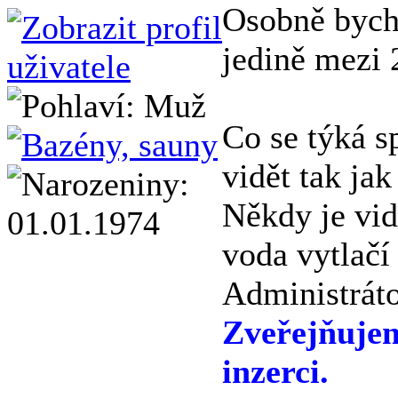
Osobně bych 
jedině mezi 
Co se týká s
vidět tak jak
Někdy je vidě
voda vytlačí
Administráto
Zveřejňuje
inzerci.