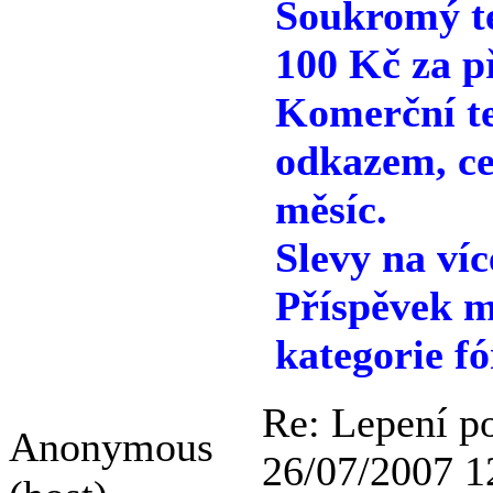
Soukromý te
100 Kč za p
Komerční te
odkazem, ce
měsíc.
Slevy na víc
Příspěvek m
kategorie fó
Re: Lepení p
Anonymous
26/07/2007 1