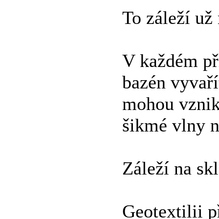
To záleží už
V každém pří
bazén vyvaří
mohou vznik
šikmé vlny na
Záleží na sk
Geotextilii 