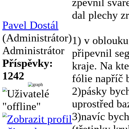
zpevnil svár
dal plechy zr
Pavel Dostál
(Administrátor)
1) v oblouku
Administrátor
připevnil s
Příspěvky:
kraje. Na kte
1242
fólie napříč
2)pásky bych
uprostřed ba
3)navíc bych