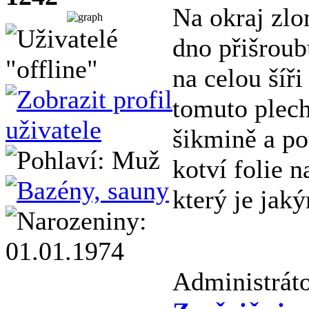
Na okraj zl
dno přišroub
na celou šíř
tomuto plech
šikmině a po
kotví folie n
který je jak
Administráto