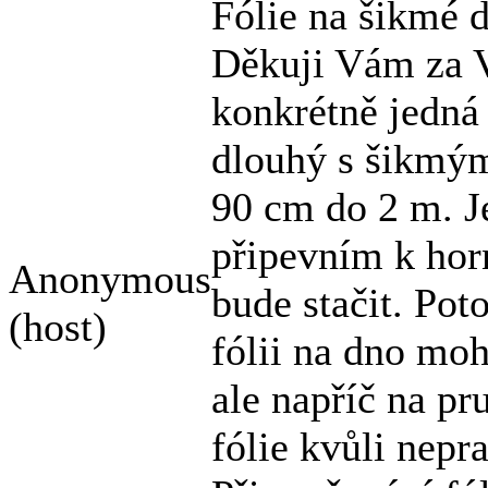
Fólie na šikmé 
Děkuji Vám za V
konkrétně jedná
dlouhý s šikmým
90 cm do 2 m. Je
připevním k horní
Anonymous
bude stačit. Poto
(host)
fólii na dno moh
ale napříč na p
fólie kvůli nepr