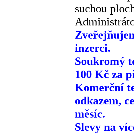
suchou ploc
Administráto
Zveřejňuje
inzerci.
Soukromý te
100 Kč za p
Komerční te
odkazem, ce
měsíc.
Slevy na víc