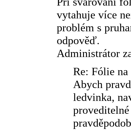
Při svařování fó
vytahuje více ne
problém s pruha
odpověď.
Administrátor z
Re: Fólie n
Abych pravdu
ledvinka, na
proveditelné
pravděpodob