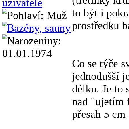
(třetinky kr
to být i pok
prostředku b
Co se týče s
jednodušší je
délku. Je to 
nad "ujetím 
přesah 5 cm 