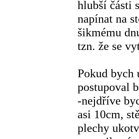
hlubší části
napínat na s
šikmému dnu
tzn. že se vy
Pokud bych u
postupoval b
-nejdříve by
asi 10cm, st
plechy ukotv