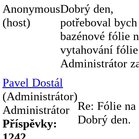
Anonymous
Dobrý den,
(host)
potřeboval bych 
bazénové fólie 
vytahování fóli
Administrátor z
Pavel Dostál
(Administrátor)
Re: Fólie n
Administrátor
Dobrý den.
Příspěvky:
1242