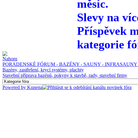
měsíc.
Slevy na víc
Příspěvek m
kategorie fó
PORADENSKÉ FÓRUM - BAZÉNY - SAUNY - INFRASAUNY 
Bazény, zastřešení, krycí systémy, plachty
Stavební příprava bazénů, pokyny k stavbě, rady, stavební firmy
Powered by
Kunena