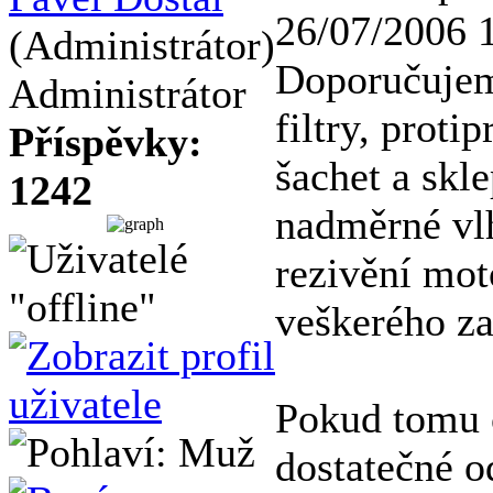
26/07/2006 
(Administrátor)
Doporučujem
Administrátor
filtry, proti
Příspěvky:
šachet a skl
1242
nadměrné vlh
rezivění moto
veškerého za
Pokud tomu c
dostatečné o