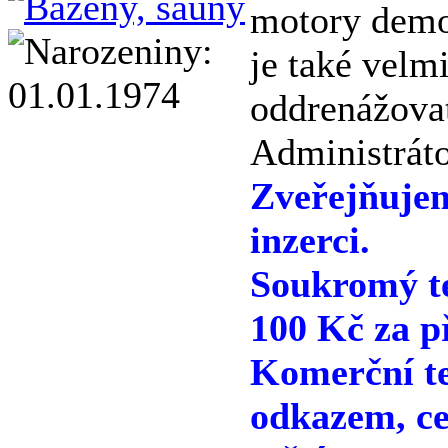
motory demon
je také velm
oddrenážovat
Administráto
Zveřejňuje
inzerci.
Soukromý te
100 Kč za p
Komerční te
odkazem, ce