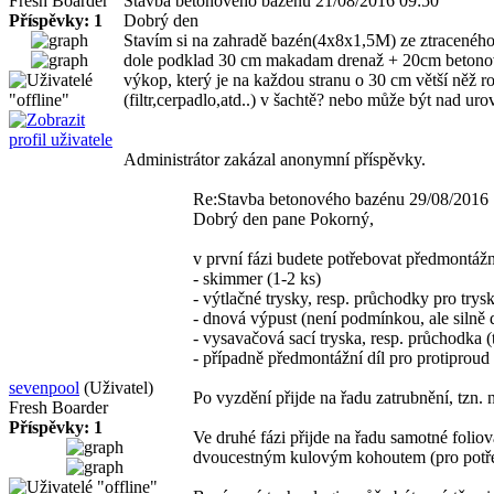
Fresh Boarder
Stavba betonového bazénu
21/08/2016 09:50
Příspěvky: 1
Dobrý den
Stavím si na zahradě bazén(4x8x1,5M) ze ztracenéh
dole podklad 30 cm makadam drenaž + 20cm betonová 
výkop, který je na každou stranu o 30 cm větší něž 
(filtr,cerpadlo,atd..) v šachtě? nebo může být nad
Administrátor zakázal anonymní příspěvky.
Re:Stavba betonového bazénu
29/08/2016 
Dobrý den pane Pokorný,
v první fázi budete potřebovat předmontážn
- skimmer (1-2 ks)
- výtlačné trysky, resp. průchodky pro trysk
- dnová výpust (není podmínkou, ale siln
- vysavačová sací tryska, resp. průchodka (
- případně předmontážní díl pro protiproud
sevenpool
(Uživatel)
Po vyzdění přijde na řadu zatrubnění, tzn. 
Fresh Boarder
Příspěvky: 1
Ve druhé fázi přijde na řadu samotné foliov
dvoucestným kulovým kohoutem (pro potřeb