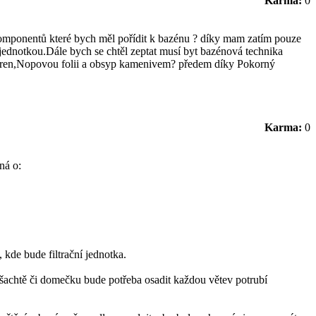
Karma:
0
komponentů které bych měl pořídit k bazénu ? díky mam zatím pouze
jednotkou.Dále bych se chtěl zeptat musí byt bazénová technika
styren,Nopovou folii a obsyp kamenivem? předem díky Pokorný
Karma:
0
ná o:
 kde bude filtrační jednotka.
V šachtě či domečku bude potřeba osadit každou větev potrubí