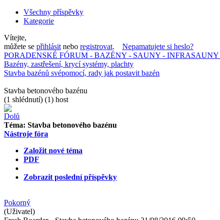
Všechny příspěvky
Kategorie
Vítejte,
můžete se
přihlásit
nebo
registrovat
.
Nepamatujete si heslo?
PORADENSKÉ FÓRUM - BAZÉNY - SAUNY - INFRASAUNY 
Bazény, zastřešení, krycí systémy, plachty
Stavba bazénů svépomocí, rady jak postavit bazén
Stavba betonového bazénu
(1 shlédnutí) (1) host
Téma:
Stavba betonového bazénu
Nástroje fóra
Založit nové téma
PDF
Zobrazit poslední příspěvky
Pokorný
(Uživatel)