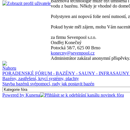
Bazénová technologie může být umístěna i 
vodu z bazénu. Někdy je vhodné do domečk
Polystyren ani nopová folie není nutností, 
Pokud byste měl zájem, mohu Vám nacenit v
za firmu Sevenpool s.r.o.
Ondřej Konečný
Potocká 58/7, 625 00 Brno
konecny@sevenpool.cz
Administrátor zakázal anonymní příspěvky
PORADENSKÉ FÓRUM - BAZÉNY - SAUNY - INFRASAUNY 
Bazény, zastřešení, krycí systémy, plachty
Stavba bazénů svépomocí, rady jak postavit bazén
Powered by
Kunena