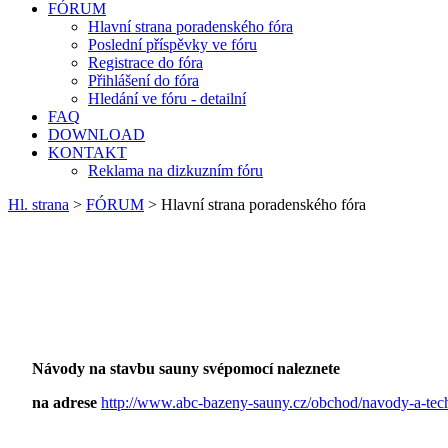
FÓRUM
Hlavní strana poradenského fóra
Poslední příspěvky ve fóru
Registrace do fóra
Přihlášení do fóra
Hledání ve fóru - detailní
FAQ
DOWNLOAD
KONTAKT
Reklama na dizkuzním fóru
Hl. strana
>
FÓRUM
> Hlavní strana poradenského fóra
Návody na stavbu sauny svépomocí naleznete
na adrese
http://www.abc-bazeny-sauny.cz/obchod/navody-a-tec