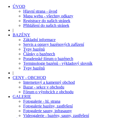
ÚVOD
Hlavní strana - úvod
Mapa webu - všechny odkazy
Registrace do našich stránek
Přihlášení do našich stránek
|
BAZÉNY
Základní informace
Servis a opravy bazénových zařízení
Typy bazénů
Články o bazénech
Poradenské fórum o bazénech
Terminologie bazénů - výkladový slovník
Typy bazénů
|
CENY - OBCHOD
Internetový a kamenný obchod
Bazar - sekce v obchodu
Fórum o výrobcích z obchodu
GALERIE
Fotogalerie - hl. strana
Fotogalerie bazény, zastřešení
Fotogalerie sauny, infrasauny
Videogalerie - bazény, sauny, zastřešení