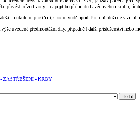
nad terénem, třeba v zahradním domečku, vždy je však potřeba před sp
u přivést přívod vody a napojit ho přímo do bazénového okruhu, tím
záleží na okolním prostředí, spodní vodě apod. Potrubí uložené v zemi b
ýše uvedené předmontážní díly, případně i další příslušenství nebo m
.
- ZASTŘEŠENÍ - KRBY