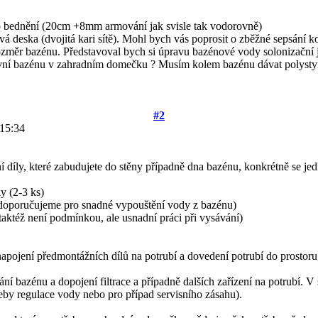
o bednění (20cm +8mm armování jak svisle tak vodorovně)
deska (dvojitá kari sítě). Mohl bych vás poprosit o zběžné sepsání 
rozměr bazénu. Představoval bych si úpravu bazénové vody solonizační 
 urovní bazénu v zahradním domečku ? Musím kolem bazénu dávat poly
#2
15:34
í díly, které zabudujete do stěny případně dna bazénu, konkrétně se jed
y (2-3 ks)
ě doporučujeme pro snadné vypouštění vody z bazénu)
taktéž není podmínkou, ale usnadní práci při vysávání)
napojení předmontážních dílů na potrubí a dovedení potrubí do prostoru,
ání bazénu a dopojení filtrace a případně dalších zařízení na potrubí. 
y regulace vody nebo pro případ servisního zásahu).