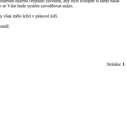
uštěním bazénu čerpadlo zavodnit, aby bylo schopné si samo nasát
to se Vám bude systém zavodňovat snáze.
y však mělo ležet v pískové loži.
ontáž.
Stránka:
1