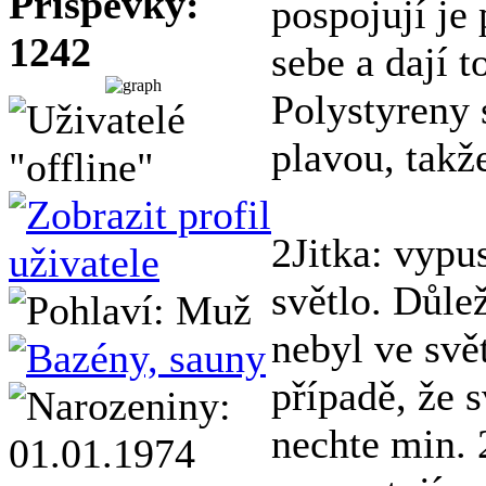
Příspěvky:
pospojují je
1242
sebe a dají t
Polystyreny 
plavou, takž
2Jitka: vypu
světlo. Důle
nebyl ve svě
případě, že 
nechte min. 