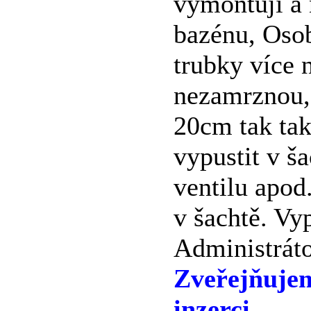
vymontují a 
bazénu, Oso
trubky více 
nezamrznou,
20cm tak tak
vypustit v 
ventilu apod
v šachtě. Vy
Administráto
Zveřejňuje
inzerci.