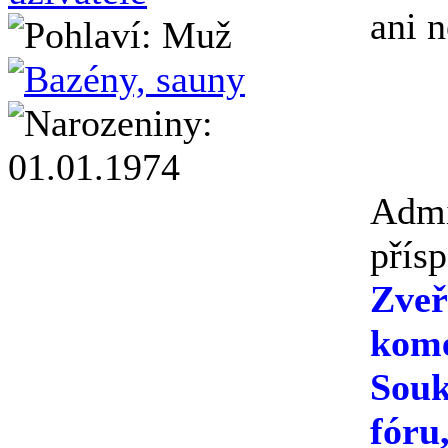
ani n
Admi
přís
Zveř
kome
Souk
fóru