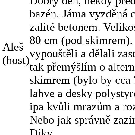
Dobrý den, někdy před
bazén. Jáma vyzděná c
zalité betonem. Veliko
80 cm (pod skimrem).
Aleš
vypouštěli a dělali zas
(host)
tak přemýšlím o altern
skimrem (bylo by cca
lahve a desky polysty
ipa kvůli mrazům a ro
Nebo jak správně zaz
Díky.