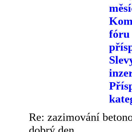
měsí
Kome
fóru
přís
Slev
inze
Přís
kate
Re: zazimování beton
dobrý den,