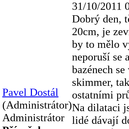
31/10/2011 
Dobrý den, tě
20cm, je zev
by to mělo v
neporuší se 
bazénech se 
skimmer, ta
Pavel Dostál
ostatními pr
(Administrátor)
Na dilataci j
Administrátor
lidé dávají d