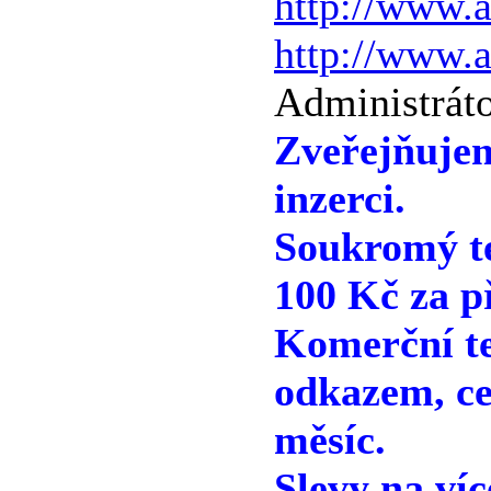
http://www.
http://www.
Administráto
Zveřejňuje
inzerci.
Soukromý te
100 Kč za p
Komerční te
odkazem, ce
měsíc.
Slevy na víc