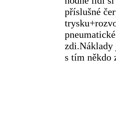
hodně lidí si
příslušné če
trysku+rozvo
pneumatické 
zdi.Náklady
s tím někdo 