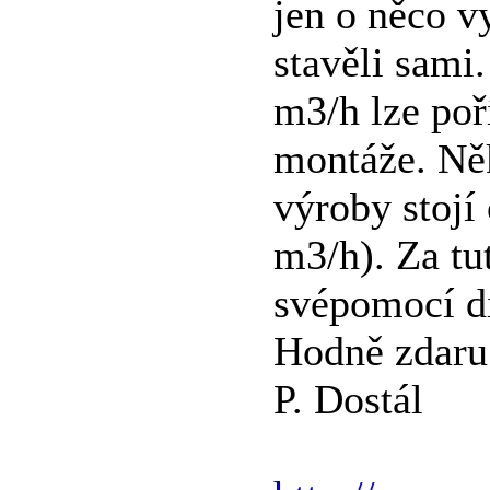
jen o něco v
stavěli sami
m3/h lze poř
montáže. Něk
výroby stojí
m3/h). Za tut
svépomocí di
Hodně zdaru
P. Dostál