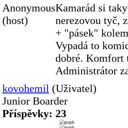
Anonymous
Kamarád si taky
(host)
nerezovou tyč, z
+ "pásek" kolem
Vypadá to komick
dobré. Komfort t
Administrátor z
kovohemil
(Uživatel)
Junior Boarder
Příspěvky: 23