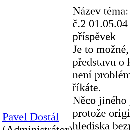
Název téma:
č.2 01.05.04
příspěvek
Je to možné,
představu o 
není problém
říkáte.
Něco jiného 
protože orig
Pavel Dostál
hlediska bez
(Administrátor)