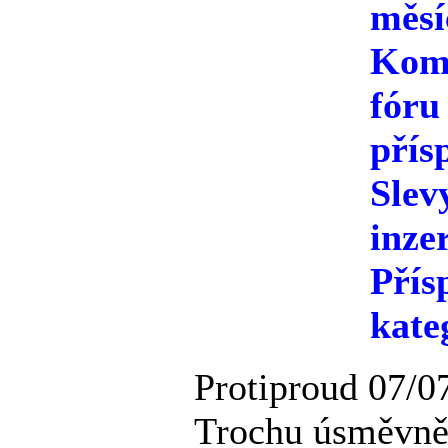
měsí
Kome
fóru
přís
Slev
inze
Přís
kate
Protiproud
07/0
Trochu úsměvně