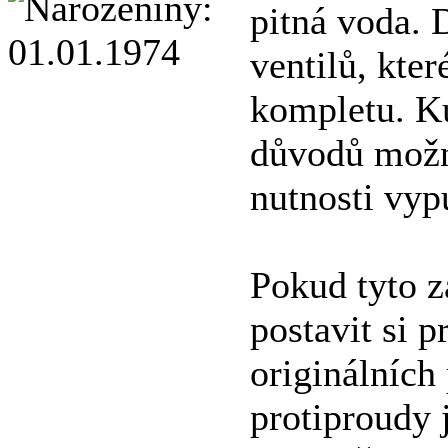
pitná voda. 
ventilů, kter
kompletu. Ku
důvodů možn
nutnosti vyp
Pokud tyto z
postavit si 
originálních
protiproudy j