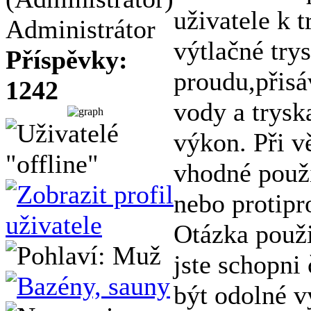
uživatele k t
Administrátor
výtlačné try
Příspěvky:
proudu,přis
1242
vody a trysk
výkon. Při v
vhodné použí
nebo protipr
Otázka použit
jste schopni
být odolné v