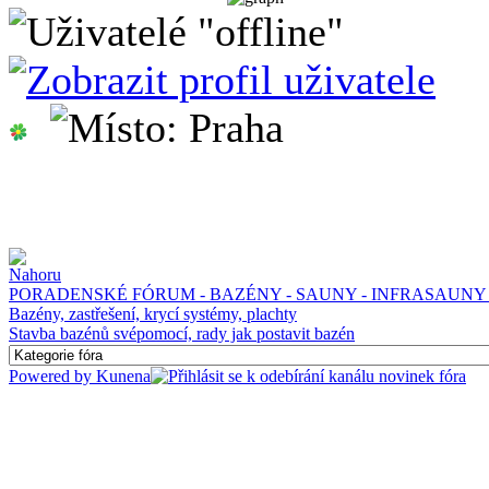
PORADENSKÉ FÓRUM - BAZÉNY - SAUNY - INFRASAUNY 
Bazény, zastřešení, krycí systémy, plachty
Stavba bazénů svépomocí, rady jak postavit bazén
Powered by
Kunena