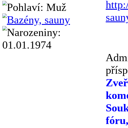
http
saun
Admi
přís
Zveř
kome
Souk
fóru