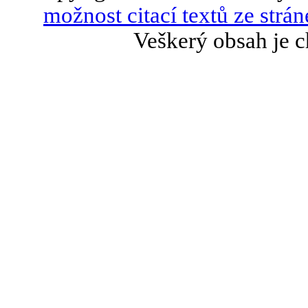
možnost citací textů ze strán
Veškerý obsah je c