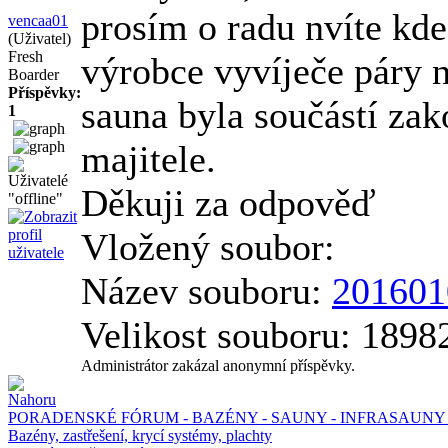
prosím o radu nvíte kde
vencaa01
(Uživatel)
Fresh
výrobce vyvíječe páry n
Boarder
Příspěvky:
sauna byla součástí za
1
majitele.
Děkuji za odpověď
Vložený soubor:
Název souboru:
201601
Velikost souboru: 1898
Administrátor zakázal anonymní příspěvky.
PORADENSKÉ FÓRUM - BAZÉNY - SAUNY - INFRASAUNY 
Bazény, zastřešení, krycí systémy, plachty