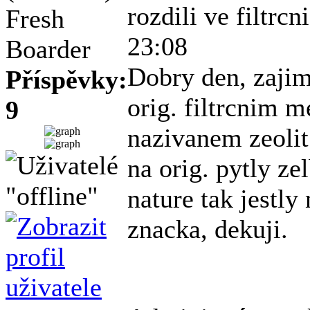
rozdili ve filtrc
Fresh
23:08
Boarder
Dobry den, zajim
Příspěvky:
orig. filtrcnim 
9
nazivanem zeolit 
na orig. pytly ze
nature tak jestly
znacka, dekuji.