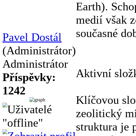
Earth). Schop
medií však z
současné do
Pavel Dostál
(Administrátor)
Administrátor
Aktivní slož
Příspěvky:
1242
Klíčovou slo
zeolitický mi
struktura je