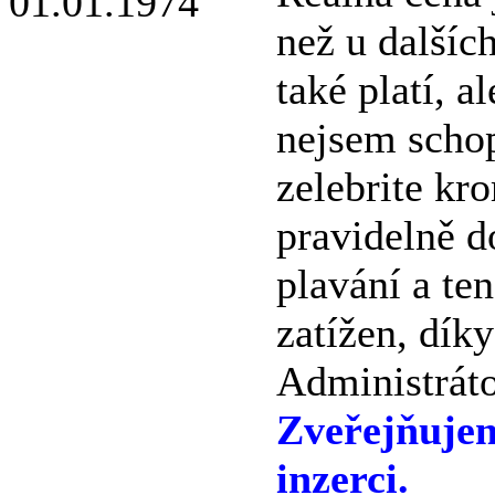
než u dalších
také platí, 
nejsem scho
zelebrite kr
pravidelně d
plavání a te
zatížen, dík
Administráto
Zveřejňuje
inzerci.