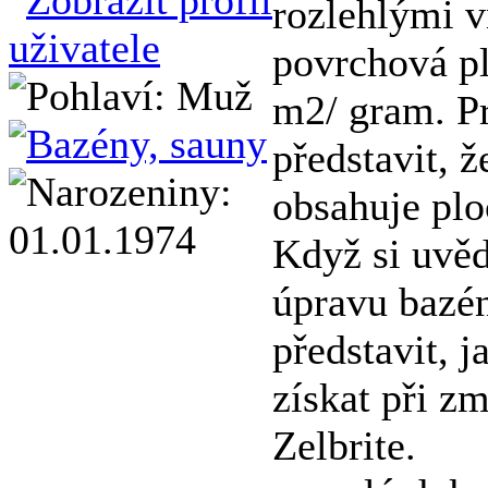
rozlehlými v
povrchová pl
m2/ gram. Pr
představit, ž
obsahuje plo
Když si uvěd
úpravu bazé
představit, j
získat při zm
Zelbrite.