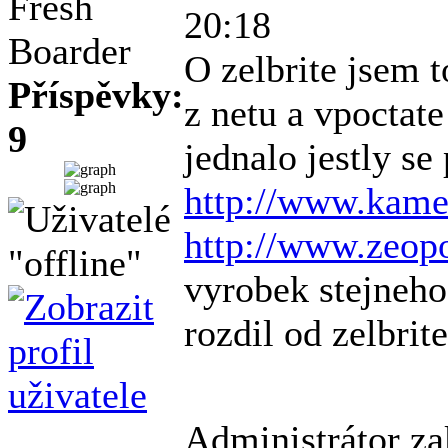
Fresh
20:18
Boarder
O zelbrite jsem 
Příspěvky:
z netu a vpoctat
9
jednalo jestly s
http://www.kame
http://www.zeop
vyrobek stejneho
rozdil od zelbrit
Administrátor za