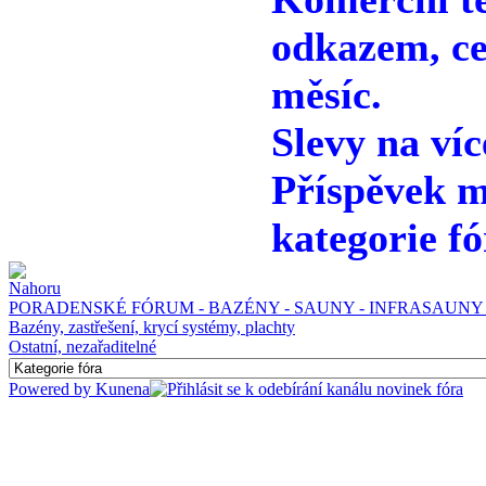
odkazem, ce
měsíc.
Slevy na víc
Příspěvek m
kategorie fó
PORADENSKÉ FÓRUM - BAZÉNY - SAUNY - INFRASAUNY 
Bazény, zastřešení, krycí systémy, plachty
Ostatní, nezařaditelné
Powered by
Kunena