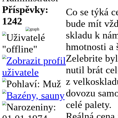
Příspěvky:
Co se týká c
1242
bude mít vžd
skladu k nám
hmotnosti a š
Zelebrite by
nutil brát ce
z velkosklad
dovozu samos
celé palety.
Reálná cena 