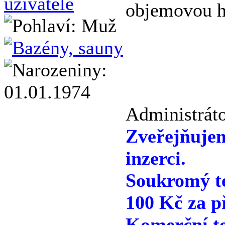
objemovou hm
Administráto
Zveřejňuje
inzerci.
Soukromý te
100 Kč za p
Komerční te