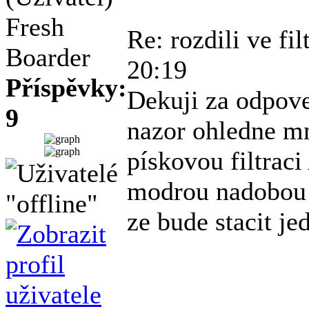
Fresh
Re: rozdili ve fi
Boarder
20:19
Příspěvky:
Dekuji za odpove
9
nazor ohledne mn
pískovou filtraci
modrou nadobou 
ze bude stacit je