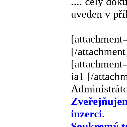
.... celý do
uveden v pří
[attachment=
[/attachment
[attachment=
ia1 [/attach
Administráto
Zveřejňuje
inzerci.
Soukromý te