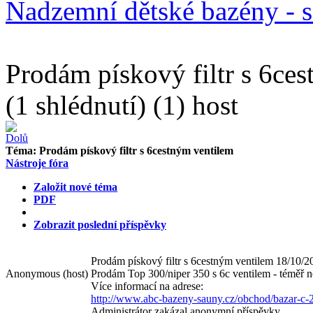
Nadzemní dětské bazény - s
Prodám pískový filtr s 6ce
(1 shlédnutí) (1) host
Téma:
Prodám pískový filtr s 6cestným ventilem
Nástroje fóra
Založit nové téma
PDF
Zobrazit poslední příspěvky
Prodám pískový filtr s 6cestným ventilem
18/10/2
Anonymous
(host)
Prodám Top 300/niper 350 s 6c ventilem - téměř 
Více informací na adrese:
http://www.abc-bazeny-sauny.cz/obchod/bazar-c-
Administrátor zakázal anonymní příspěvky.