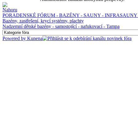
PORADENSKÉ FÓRUM - BAZÉNY - SAUNY - INFRASAUNY 
Bazény, zastřešení, krycí systémy, plachty
Nadzemní dětské bazény - samostojící - nafukovací - Tampa
Powered by
Kunena