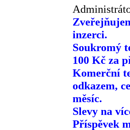
Administráto
Zveřejňuje
inzerci.
Soukromý te
100 Kč za p
Komerční te
odkazem, ce
měsíc.
Slevy na víc
Příspěvek m