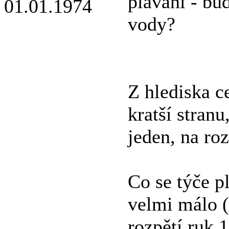
plavání - bud
vody?
Z hlediska c
kratší stranu
jeden, na roz
Co se týče p
velmi málo 
rozpětí ruk 