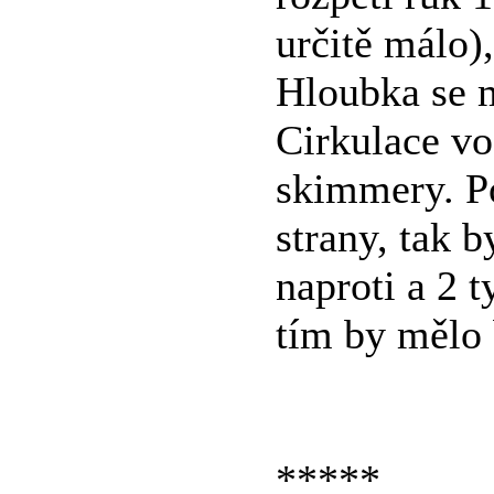
určitě málo)
Hloubka se m
Cirkulace vo
skimmery. Po
strany, tak b
naproti a 2 t
tím by mělo 
*****