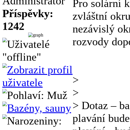
Administrátor
Pro solární 
Příspěvky:
zvláštní okr
1242
nezávislý okr
rozvody dop
>
>
> Dotaz – ba
plavání bude