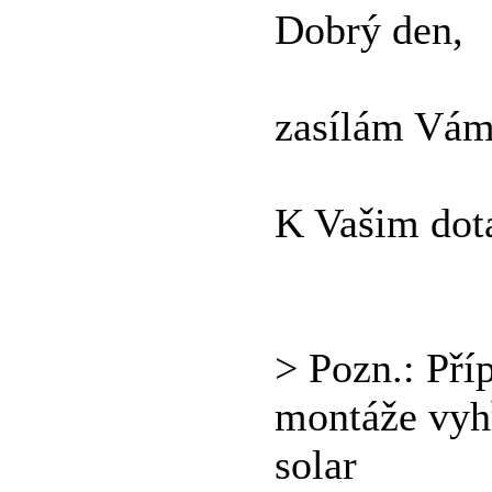
Dobrý den,
zasílám Vám
K Vašim dot
> Pozn.: Pří
montáže vyhř
solar