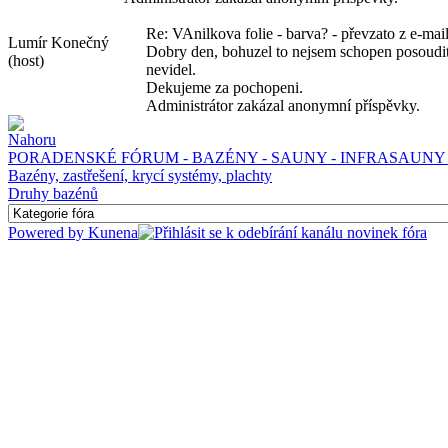
Re: VAnilkova folie - barva? - převzato z e-mai
Lumír Konečný
Dobry den, bohuzel to nejsem schopen posoudit, 
(host)
nevidel.
Dekujeme za pochopeni.
Administrátor zakázal anonymní příspěvky.
PORADENSKÉ FÓRUM - BAZÉNY - SAUNY - INFRASAUNY 
Bazény, zastřešení, krycí systémy, plachty
Druhy bazénů
Powered by
Kunena