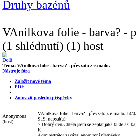
Druhy bazénů
VAnilkova folie - barva? - 
(1 shlédnutí) (1) host
Téma:
VAnilkova folie - barva? - převzato z e-mailu.
Nástroje fóra
Založit nové téma
PDF
Zobrazit poslední příspěvky
VAnilkova folie - barva? - převzato z e-mailu.
14/0
Anonymous
St.S. napsal(a):
(host)
> Dobrý den.Chtěla jsem se zeptat jaká bude asi b
K.
Administrátor zakázal anonymní příspěvky.