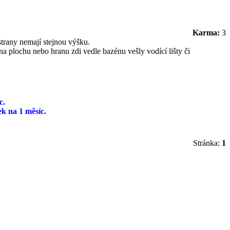
Karma:
3
trany nemají stejnou výšku.
na plochu nebo hranu zdi vedle bazénu vešly vodící lišty či
c.
ek na 1 měsíc.
Stránka:
1