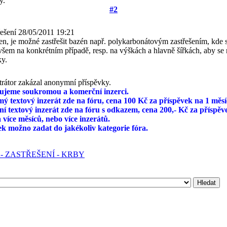
y.
#2
řešení
28/05/2011 19:21
n, je možné zastřešit bazén např. polykarbonátovým zastřešením, kde s
všem na konkrétním případě, resp. na výškách a hlavně šířkách, aby se 
ky.
rátor zakázal anonymní příspěvky.
ujeme soukromou a komerční inzerci.
ý textový inzerát zde na fóru, cena 100 Kč za příspěvek na 1 měsí
í textový inzerát zde na fóru s odkazem, cena 200,- Kč za příspěv
 více měsíců, nebo více inzerátů.
ek možno zadat do jakékoliv kategorie fóra.
- ZASTŘEŠENÍ - KRBY