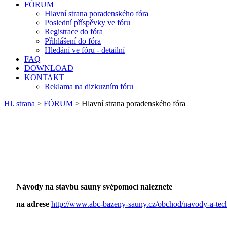
FÓRUM
Hlavní strana poradenského fóra
Poslední příspěvky ve fóru
Registrace do fóra
Přihlášení do fóra
Hledání ve fóru - detailní
FAQ
DOWNLOAD
KONTAKT
Reklama na dizkuzním fóru
Hl. strana
>
FÓRUM
> Hlavní strana poradenského fóra
Návody na stavbu sauny svépomocí naleznete
na adrese
http://www.abc-bazeny-sauny.cz/obchod/navody-a-tec