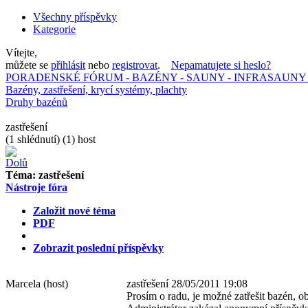
Všechny příspěvky
Kategorie
Vítejte,
můžete se
přihlásit
nebo
registrovat
.
Nepamatujete si heslo?
PORADENSKÉ FÓRUM - BAZÉNY - SAUNY - INFRASAUNY 
Bazény, zastřešení, krycí systémy, plachty
Druhy bazénů
zastřešení
(1 shlédnutí) (1) host
Téma:
zastřešení
Nástroje fóra
Založit nové téma
PDF
Zobrazit poslední příspěvky
Marcela
(host)
zastřešení
28/05/2011 19:08
Prosím o radu, je možné zatřešit bazén, o