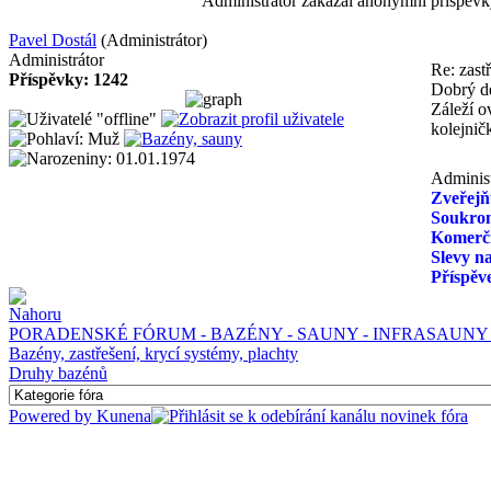
Administrátor zakázal anonymní příspěvk
Pavel Dostál
(Administrátor)
Administrátor
Re: zast
Příspěvky: 1242
Dobrý de
Záleží o
kolejnič
Administ
Zveřejň
Soukrom
Komerčn
Slevy na
Příspěv
PORADENSKÉ FÓRUM - BAZÉNY - SAUNY - INFRASAUNY 
Bazény, zastřešení, krycí systémy, plachty
Druhy bazénů
Powered by
Kunena