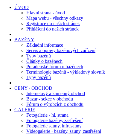
ÚVOD
Hlavní strana - úvod
Mapa webu - všechny odkazy
Registrace do našich stránek
Přihlášení do našich stránek
|
BAZÉNY
Základní informace
Servis a opravy bazénových zařízení
Typy bazénů
Články o bazénech
Poradenské fórum o bazénech
Terminologie bazénů - výkladový slovník
Typy bazénů
|
CENY - OBCHOD
Internetový a kamenný obchod
Bazar - sekce v obchodu
Fórum o výrobcích z obchodu
GALERIE
Fotogalerie - hl. strana
Fotogalerie bazény, zastřešení
Fotogalerie sauny, infrasauny
Videogalerie - bazény, sauny, zastřešení