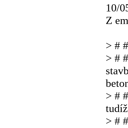
10/0
Z em
> # 
> # #
stav
beto
> # 
tudíž
> # 