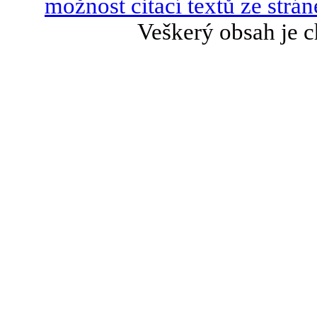
možnost citací textů ze strán
Veškerý obsah je c