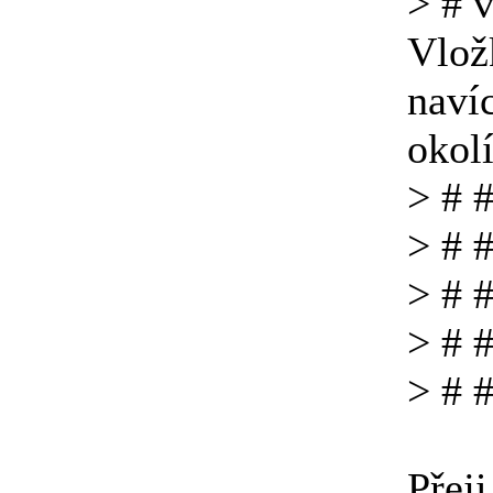
> # 
Vlož
naví
okol
> # #
> # 
> # 
> # 
> # 
Přej