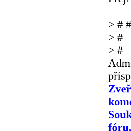
> # 
> #
> #
Admi
přís
Zveř
kome
Souk
fóru