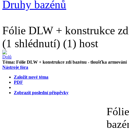
Druhy bazénů
Fólie DLW + konstrukce zdí
(1 shlédnutí) (1) host
Téma:
Fólie DLW + konstrukce zdí bazénu - tloušťka armování
Nástroje fóra
Založit nové téma
PDF
Zobrazit poslední příspěvky
Fóli
bazé