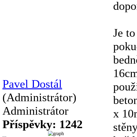
dopor
Je t
poku
bedně
16cm
Pavel Dostál
použ
(Administrátor)
beto
Administrátor
x 10
Příspěvky: 1242
stěn