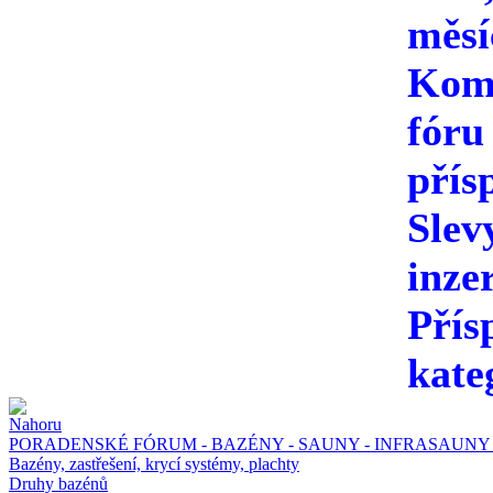
měsí
Kome
fóru
přís
Slev
inze
Přís
kate
PORADENSKÉ FÓRUM - BAZÉNY - SAUNY - INFRASAUNY 
Bazény, zastřešení, krycí systémy, plachty
Druhy bazénů