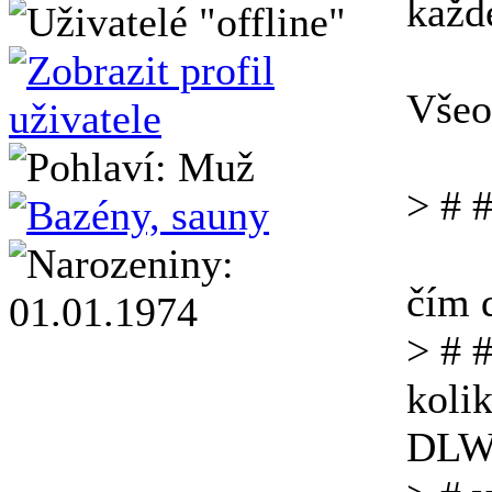
každ
Všeo
> # 
čím d
> # #
koli
DLW 