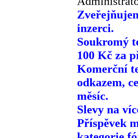
Administráto
Zveřejňuje
inzerci.
Soukromý te
100 Kč za p
Komerční te
odkazem, ce
měsíc.
Slevy na víc
Příspěvek m
kategorie fó