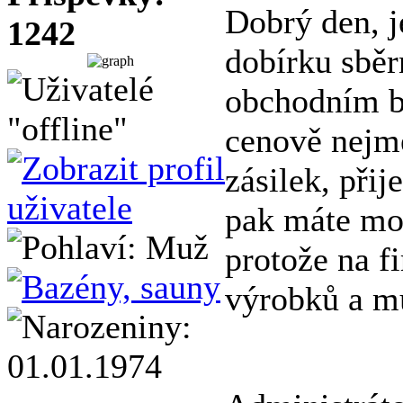
Dobrý den, j
1242
dobírku sběr
obchodním ba
cenově nejmé
zásilek, přij
pak máte mož
protože na f
výrobků a m