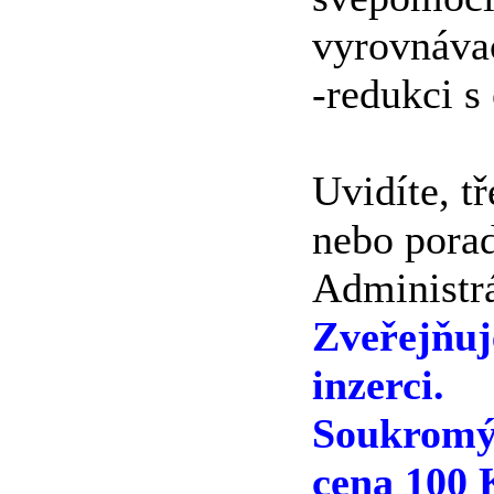
vyrovnáva
-redukci s
Uvidíte, t
nebo porad
Administrá
Zveřejňu
inzerci.
Soukromý 
cena 100 