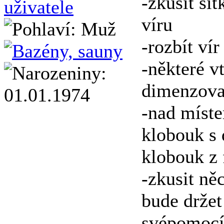
-zkusit sí
víru
-rozbít ví
-některé v
dimenzova
-nad míste
klobouk s 
klobouk z 
-zkusit ně
bude držet
svépomocí