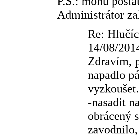
P.S.: mohu posla
Administrátor za
Re: Hlučíc
14/08/201
Zdravím, 
napadlo pá
vyzkoušet.
-nasadit n
obrácený s
zavodnilo,