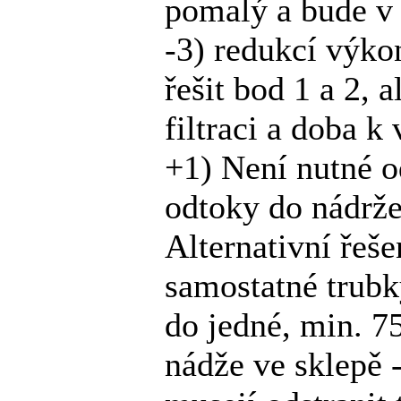
pomalý a bude v 
-3) redukcí výkon
řešit bod 1 a 2, 
filtraci a doba k
+1) Není nutné o
odtoky do nádrže
Alternativní řeš
samostatné trub
do jedné, min. 7
nádže ve sklepě 