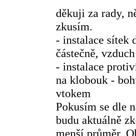
děkuji za rady, n
zkusím.
- instalace síte
částečně, vzduch
- instalace prot
na klobouk - boh
vtokem
Pokusím se dle ná
budu aktuálně zk
menší průměr. Ob