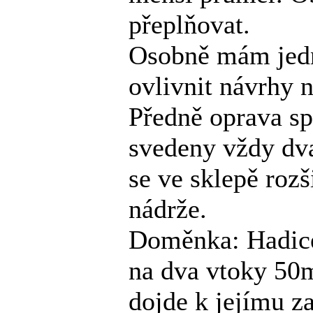
přeplňovat.
Osobně mám jedn
ovlivnit návrhy n
Předně oprava s
svedeny vždy dv
se ve sklepě roz
nádrže.
Doměnka: Hadice
na dva vtoky 50
dojde k jejímu z