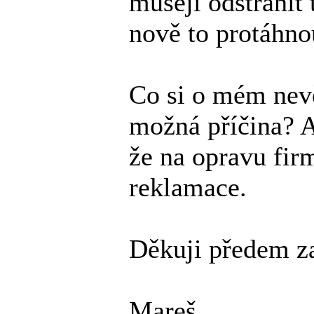
musejí odstranit 
nově to protáhnou
Co si o mém nevě
možná příčina? A
že na opravu fir
reklamace.
Děkuji předem za
Mareš