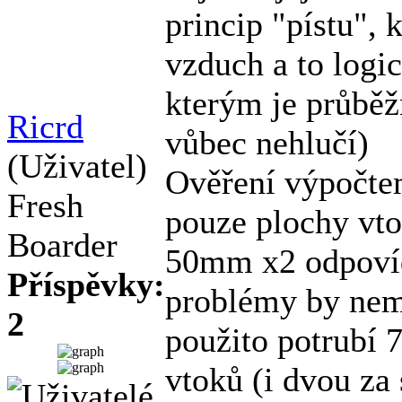
princip "pístu", 
vzduch a to logi
kterým je průběž
Ricrd
vůbec nehlučí)
(Uživatel)
Ověření výpočte
Fresh
pouze plochy vto
Boarder
50mm x2 odpoví
Příspěvky:
problémy by nem
2
použito potrubí 
vtoků (i dvou za