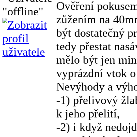
Ověření pokusem
zůžením na 40mm
být dostatečný 
tedy přestat nas
mělo být jen min
vyprázdní vtok o
Nevýhody a výho
-1) přelivový žl
k jeho přelití,
-2) i když nedojd