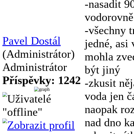
-nasadit 9
vodorovně
-všechny t
Pavel Dostál
jedné, asi
(Administrátor)
mohla zve
Administrátor
být jiný
Příspěvky: 1242
-zkusit ně
voda jen č
naopak roz
nad dno k