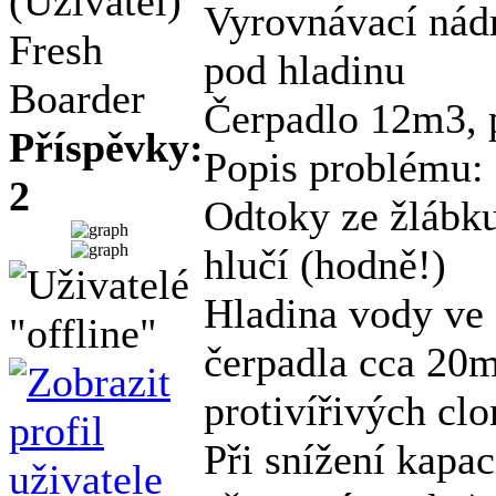
(Uživatel)
Vyrovnávací nádr
Fresh
pod hladinu
Boarder
Čerpadlo 12m3, p
Příspěvky:
Popis problému:
2
Odtoky ze žlábku
hlučí (hodně!)
Hladina vody ve 
čerpadla cca 20mm
protivířivých cl
Při snížení kapa